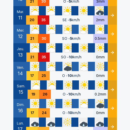
21
30
O
-
5
km/h
3mm
Mar.
11
Détails
20
35
SE
-
5
km/h
2mm
Mer.
12
Détails
21
30
SO
-
5
km/h
0.5mm
Jeu.
13
Détails
21
35
SO
-
10
km/h
0mm
Ven.
14
Détails
17
25
O
-
10
km/h
0mm
Sam.
15
Détails
19
26
O
-
10
km/h
0.2mm
Dim.
16
Détails
17
24
O
-
10
km/h
0mm
Lun.
17
Détails