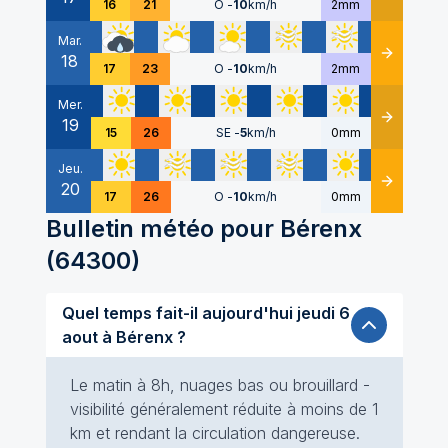
16
21
O
-
10
km/h
2mm
Mar.
18
Détails
17
23
O
-
10
km/h
2mm
Mer.
19
Détails
15
26
SE
-
5
km/h
0mm
Jeu.
20
Détails
17
26
O
-
10
km/h
0mm
Bulletin météo pour
Bérenx
(
64300
)
Quel temps fait-il aujourd'hui jeudi 6
aout à Bérenx ?
Le matin à 8h, nuages bas ou brouillard -
visibilité généralement réduite à moins de 1
km et rendant la circulation dangereuse.