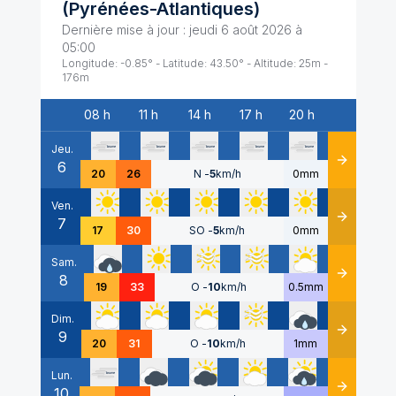
(
Pyrénées-Atlantiques
)
Dernière mise à jour :
jeudi 6 août 2026 à
05:00
Longitude:
-0.85
° - Latitude:
43.50
° - Altitude:
25
m -
176
m
08 h
11 h
14 h
17 h
20 h
Date
Jeu.
6
Détails
20
26
N
-
5
km/h
0mm
Ven.
7
Détails
17
30
SO
-
5
km/h
0mm
Sam.
8
Détails
19
33
O
-
10
km/h
0.5mm
Dim.
9
Détails
20
31
O
-
10
km/h
1mm
Lun.
10
Détails