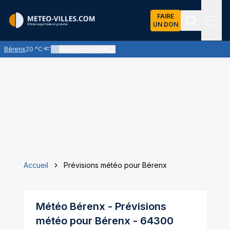
FAIRE
UN DON
Recherch
Menu
Bérenx
20 °C
Ajouter une ville
Nuages bas ou brouillard - visibilité généralement réduite à m
Accueil
Prévisions météo pour Bérenx
Météo
Bérenx
- Prévisions
météo pour
Bérenx
-
64300