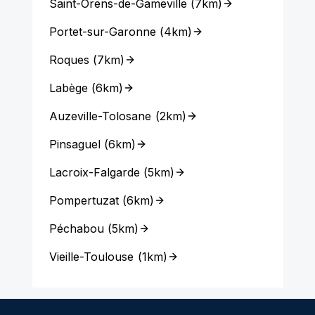
Saint-Orens-de-Gameville
(
7km
)
Portet-sur-Garonne
(
4km
)
Roques
(
7km
)
Labège
(
6km
)
Auzeville-Tolosane
(
2km
)
Pinsaguel
(
6km
)
Lacroix-Falgarde
(
5km
)
Pompertuzat
(
6km
)
Péchabou
(
5km
)
Vieille-Toulouse
(
1km
)