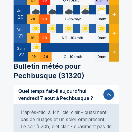
21
33
O
-
10
km/h
0.5mm
Jeu.
20
Détails
20
28
O
-
15
km/h
0mm
Ven.
21
Détails
19
28
NO
-
10
km/h
0mm
Sam.
22
Détails
19
24
O
-
10
km/h
0mm
Bulletin météo pour
Pechbusque
(
31320
)
Quel temps fait-il aujourd'hui
vendredi 7 aout à Pechbusque ?
L'après-midi à 14h, ciel clair - quasiment
pas de nuages et un soleil omniprésent.
Le soir à 20h, ciel clair - quasiment pas de