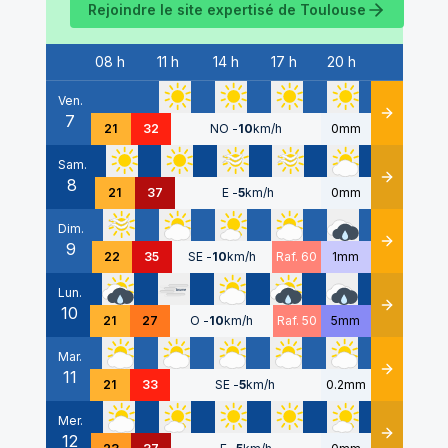
Rejoindre le site expertisé de
Toulouse
08 h
11 h
14 h
17 h
20 h
Date
Ven.
7
Détails
21
32
NO
-
10
km/h
0mm
Sam.
8
Détails
21
37
E
-
5
km/h
0mm
Dim.
9
Détails
22
35
SE
-
10
km/h
Raf. 60
1mm
Lun.
10
Détails
21
27
O
-
10
km/h
Raf. 50
5mm
Mar.
11
Détails
21
33
SE
-
5
km/h
0.2mm
Mer.
12
Détails