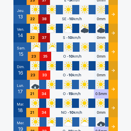
23
37
E
-
5
km/h
0mm
Jeu.
13
Détails
22
38
SE
-
10
km/h
0mm
Ven.
14
Détails
22
37
S
-
10
km/h
0mm
Sam.
15
Détails
23
35
O
-
10
km/h
0mm
Dim.
16
Détails
23
33
O
-
10
km/h
0mm
Lun.
17
Détails
21
34
O
-
15
km/h
0.5mm
Mar.
18
Détails
21
34
NO
-
10
km/h
0mm
Mer.
19
Détails