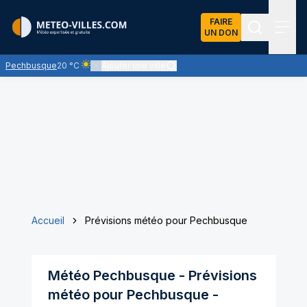
FAIRE
UN DON
Recherch
Menu
Pechbusque
20 °C
Ajouter une ville
Ciel clair - quasiment pas de nuages et un soleil omnipr
Accueil
Prévisions météo pour Pechbusque
Météo
Pechbusque
- Prévisions
météo pour
Pechbusque
-