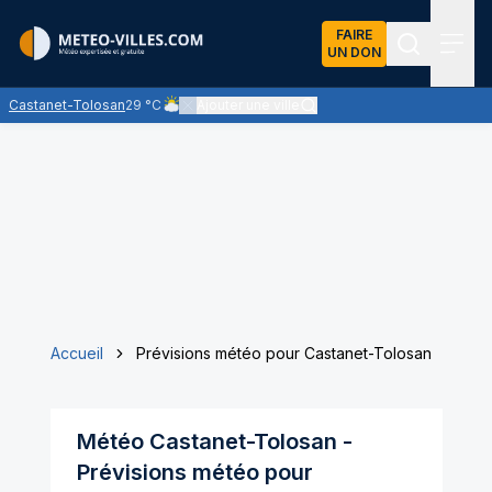
FAIRE
UN DON
Recherch
Menu
Castanet-Tolosan
29 °C
Ajouter une ville
Ciel nuageux - les éclaircies et les nuages se parta
Accueil
Prévisions météo pour Castanet-Tolosan
Météo
Castanet-Tolosan
-
Prévisions météo pour