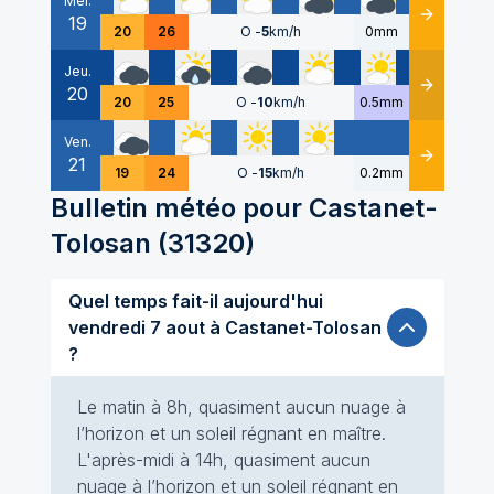
Mer.
19
Détails
20
26
O
-
5
km/h
0mm
Jeu.
20
Détails
20
25
O
-
10
km/h
0.5mm
Ven.
21
Détails
19
24
O
-
15
km/h
0.2mm
Bulletin météo pour
Castanet-
Tolosan
(
31320
)
Quel temps fait-il aujourd'hui
vendredi 7 aout à Castanet-Tolosan
?
Le matin à 8h, quasiment aucun nuage à
l’horizon et un soleil régnant en maître.
L'après-midi à 14h, quasiment aucun
nuage à l’horizon et un soleil régnant en