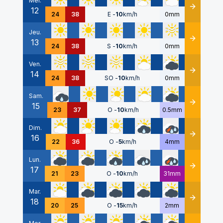
Mer.
12
Détails
24
38
E
-
10
km/h
0mm
Jeu.
13
Détails
24
38
S
-
10
km/h
0mm
Ven.
14
Détails
24
38
SO
-
10
km/h
0mm
Sam.
15
Détails
23
37
O
-
10
km/h
0.5mm
Dim.
16
Détails
22
36
O
-
5
km/h
4mm
Lun.
17
Détails
21
23
O
-
10
km/h
31mm
Mar.
18
Détails
20
25
O
-
15
km/h
2mm