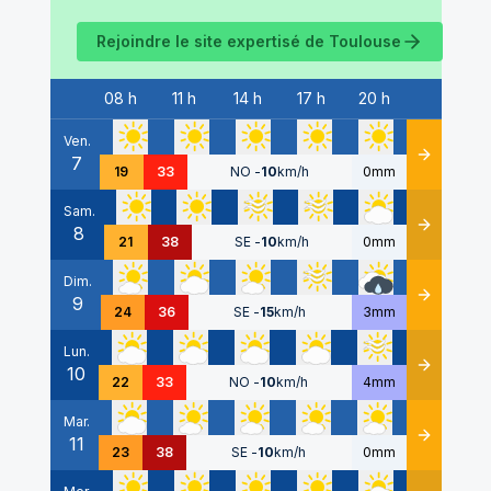
Rejoindre le site expertisé de
Toulouse
08 h
11 h
14 h
17 h
20 h
Date
Ven.
7
Détails
19
33
NO
-
10
km/h
0mm
Sam.
8
Détails
21
38
SE
-
10
km/h
0mm
Dim.
9
Détails
24
36
SE
-
15
km/h
3mm
Lun.
10
Détails
22
33
NO
-
10
km/h
4mm
Mar.
11
Détails
23
38
SE
-
10
km/h
0mm