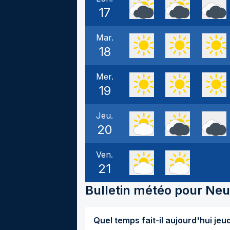
17
Mar.
18
Mer.
19
Jeu.
20
Ven.
21
Bulletin météo pour
Neu