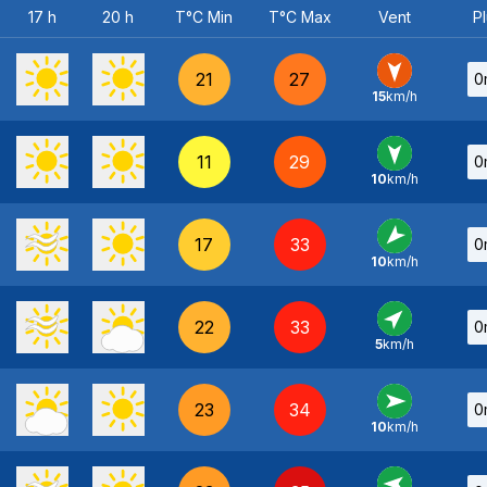
17 h
20 h
T°C Min
T°C Max
Vent
Pl
21
27
0
15
km/h
N
-
11
29
0
10
km/h
N
-
17
33
0
10
km/h
NE
-
22
33
0
5
km/h
SO
-
23
34
0
10
km/h
O
-