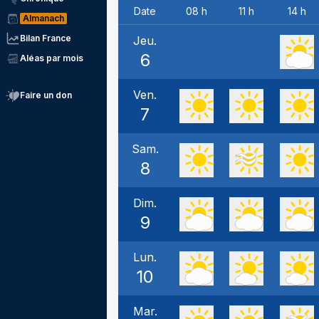
Date
08 h
11 h
14 h
Almanach
Bilan France
Jeu.
6
Aléas par mois
Ven.
Faire un don
7
Sam.
8
Dim.
9
Lun.
10
Mar.