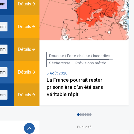
mm
Détails
mm
Détails
mm
Détails
Douceur / Forte chaleur / Incendies
Sécheresse
Prévisions météo
mm
Détails
5 Août 2026
La France pourrait rester
prisonnière d’un été sans
véritable répit
mm
Détails
0
1
2
3
4
5