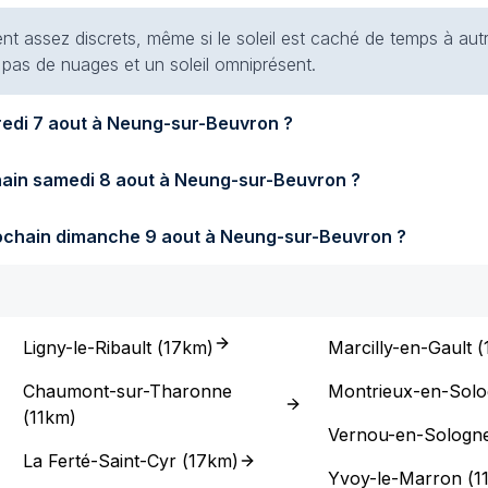
ent assez discrets, même si le soleil est caché de temps à autr
t pas de nuages et un soleil omniprésent.
Quel temps fera-t-il demain vendredi 7 aout à Neung-sur-Beuvron ?
Quel temps fera-t-il samedi prochain samedi 8 aout à Neung-sur-Beuvron ?
Quel temps fera-t-il dimanche prochain dimanche 9 aout à Neung-sur-Beuvron ?
Ligny-le-Ribault
(
17km
)
Marcilly-en-Gault
(
Chaumont-sur-Tharonne
Montrieux-en-Sol
(
11km
)
Vernou-en-Sologn
La Ferté-Saint-Cyr
(
17km
)
Yvoy-le-Marron
(
1