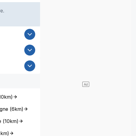
e.
10km
)
ogne
(
6km
)
e
(
10km
)
1km
)