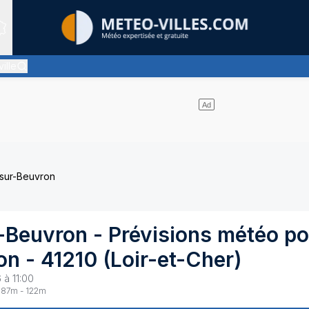
Sites expertis&eacute;s
ille
éclaircies et les nuages se partagent le ciel - pas de pluie
sur-Beuvron
-Beuvron
- Prévisions météo po
on
-
41210
(
Loir-et-Cher
)
 à 11:00
87
m -
122
m