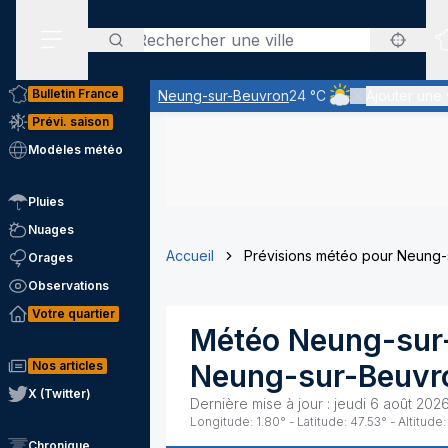
Rechercher
Menu secondaire
Bulletin France
Neung-sur-Beuvron
24 °C
Ajouter une v
Ciel nuageux - les 
Prévi. saison
Modèles météo
Pluies
Nuages
Accueil
Prévisions météo pour Neung-
Orages
Observations
Votre quartier
Météo
Neung-sur
Nos articles
Neung-sur-Beuvr
X (Twitter)
Dernière mise à jour :
jeudi 6 août 2026
Longitude:
1.80
° - Latitude:
47.53
° - Altitude:
Chronique