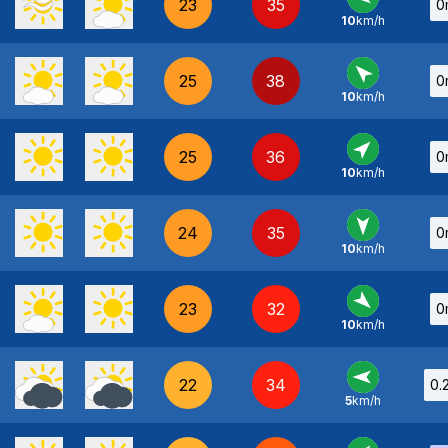
23
35
0
10
km/h
E
-
25
38
0
10
km/h
SE
-
25
36
0
10
km/h
SO
-
24
35
0
10
km/h
N
-
23
32
0
10
km/h
NO
-
22
34
0.
5
km/h
E
-