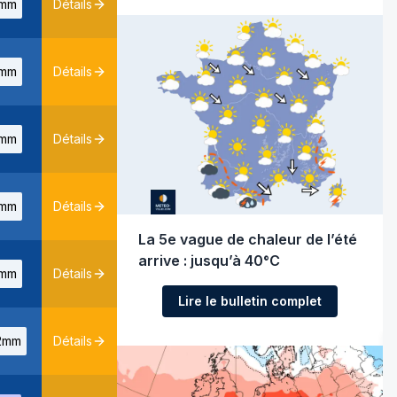
mm
Détails
mm
Détails
mm
Détails
mm
Détails
La 5e vague de chaleur de l’été
arrive : jusqu’à 40°C
mm
Détails
Lire le bulletin complet
2mm
Détails