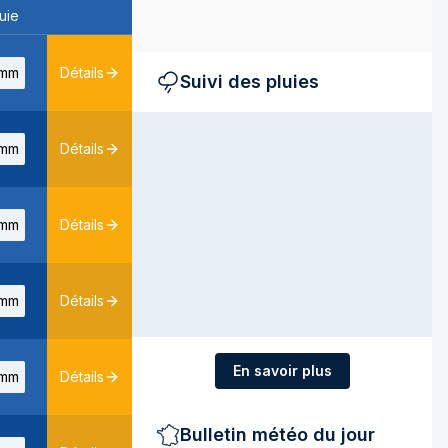
uie
mm
Détails
Suivi des pluies
mm
Détails
mm
Détails
mm
Détails
En savoir plus
mm
Détails
Bulletin météo du jour