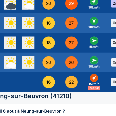
20
29
2
10
km/h
SO
-
18
27
0
10
km/h
N
-
18
27
0
5
km/h
O
-
20
26
0
10
km/h
O
-
16
22
0
15
km/h
SO
-
Raf. 50
ng-sur-Beuvron
(
41210
)
Quel temps fait-il aujourd'hui jeudi 6 aout à Neung-sur-Beuvron ?