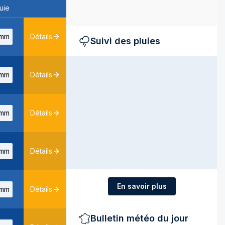
uie
mm
Détails
Suivi des pluies
mm
Détails
mm
Détails
mm
Détails
En savoir plus
mm
Détails
Bulletin météo du jour