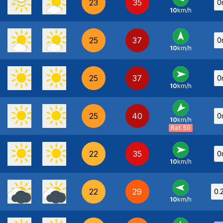
23
35
0
10
km/h
E
-
25
37
0
10
km/h
S
-
25
37
0
10
km/h
O
-
25
40
0
10
km/h
NE
-
Raf. 50
22
35
0
10
km/h
O
-
22
29
0.
10
km/h
E
-