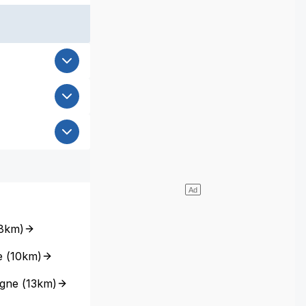
8km
)
e
(
10km
)
ogne
(
13km
)