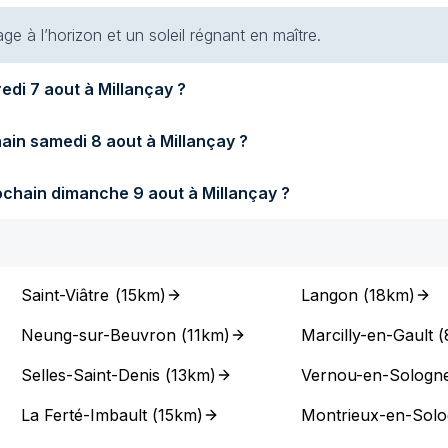
e à l’horizon et un soleil régnant en maître.
Quel temps fera-t-il demain vendredi 7 aout à Millançay ?
Quel temps fera-t-il samedi prochain samedi 8 aout à Millançay ?
Quel temps fera-t-il dimanche prochain dimanche 9 aout à Millançay ?
Saint-Viâtre
(
15km
)
Langon
(
18km
)
Neung-sur-Beuvron
(
11km
)
Marcilly-en-Gault
(
Selles-Saint-Denis
(
13km
)
Vernou-en-Sologn
La Ferté-Imbault
(
15km
)
Montrieux-en-Sol