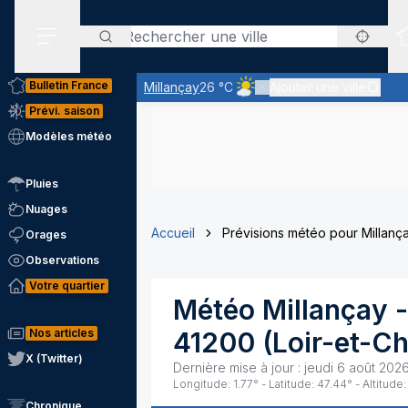
Rechercher
Menu secondaire
Bulletin France
Millançay
26 °C
Ajouter une ville
Ciel peu nuageux - le soleil
Prévi. saison
Modèles météo
Pluies
Nuages
Accueil
Prévisions météo pour Millanç
Orages
Observations
Votre quartier
Météo
Millançay
-
Nos articles
41200
(
Loir-et-C
X (Twitter)
Dernière mise à jour :
jeudi 6 août 2026
Longitude:
1.77
° - Latitude:
47.44
° - Altitude:
Chronique