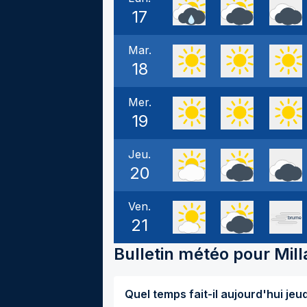
17
Mar.
18
Mer.
19
Jeu.
20
Ven.
21
Bulletin météo pour
Mil