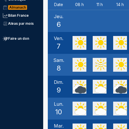
Date
08 h
11 h
14 h
Almanach
Bilan France
Jeu.
6
Aléas par mois
Ven.
Faire un don
7
Sam.
8
Dim.
9
Lun.
10
Mar.