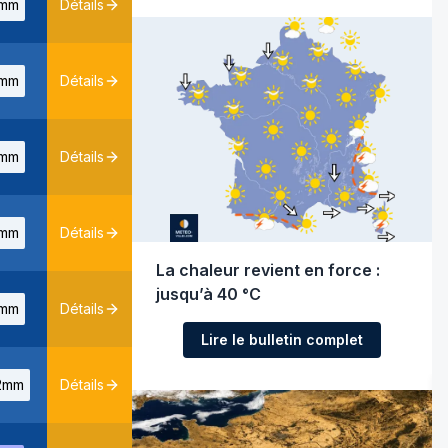
mm
Détails
mm
Détails
mm
Détails
mm
Détails
La chaleur revient en force :
jusqu’à 40 °C
mm
Détails
Lire le bulletin complet
2mm
Détails