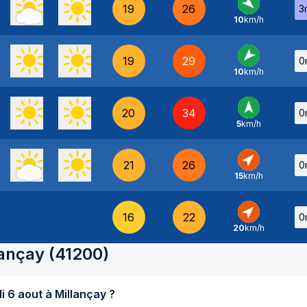
19
26
3
10
km/h
NO
-
19
29
0
10
km/h
NE
-
20
34
0
5
km/h
S
-
21
26
0
15
km/h
SO
-
16
22
0
20
km/h
SO
-
lançay
(
41200
)
Quel temps fait-il aujourd'hui jeudi 6 aout à Millançay ?