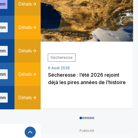
mm
Détails
mm
Détails
mm
Détails
Sécheresse
6 Août 2026
mm
Détails
Sécheresse : l’été 2026 rejoint
déjà les pires années de l’histoire
mm
Détails
0
1
2
3
4
5