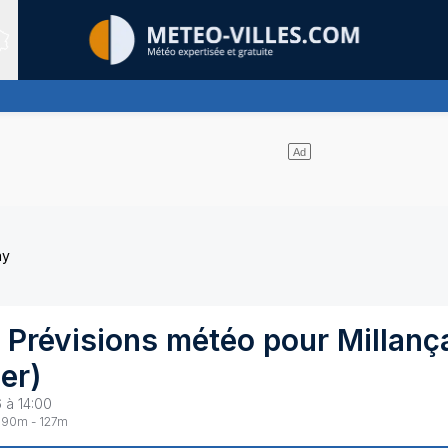
Sites expertis&eacute;s
 domine largement
ay
 Prévisions météo pour
Millanç
her
)
 à 14:00
90
m -
127
m