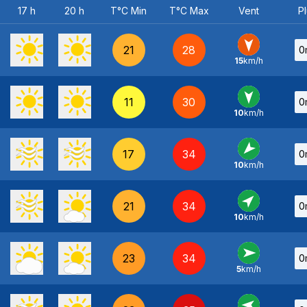
17 h
20 h
T°C Min
T°C Max
Vent
Pl
21
28
0
15
km/h
N
-
11
30
0
10
km/h
N
-
17
34
0
10
km/h
NE
-
21
34
0
10
km/h
SO
-
23
34
0
5
km/h
O
-