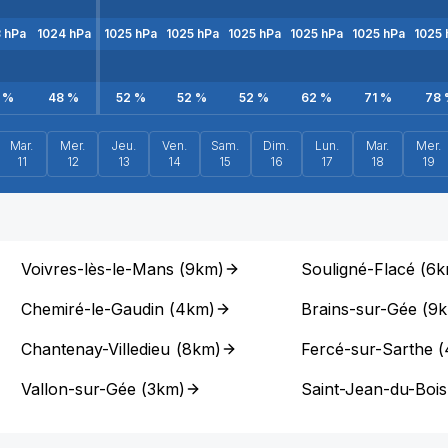
3
hPa
1024
hPa
1025
hPa
1025
hPa
1025
hPa
1025
hPa
1025
hPa
1025
%
48
%
52
%
52
%
52
%
62
%
71
%
78
Mar.
Mer.
Jeu.
Ven.
Sam.
Dim.
Lun.
Mar.
Mer.
11
12
13
14
15
16
17
18
19
Voivres-lès-le-Mans
(
9km
)
Souligné-Flacé
(
6k
Chemiré-le-Gaudin
(
4km
)
Brains-sur-Gée
(
9
Chantenay-Villedieu
(
8km
)
Fercé-sur-Sarthe
(
Vallon-sur-Gée
(
3km
)
Saint-Jean-du-Bois