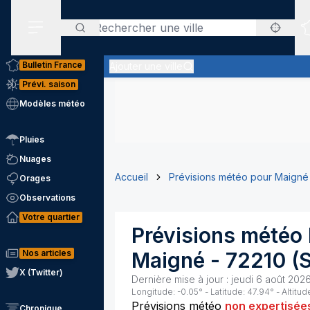
Rechercher
Menu secondaire
Bulletin France
Ajouter une ville
Prévi. saison
Modèles météo
Pluies
Nuages
Accueil
Prévisions météo pour Maigné
Orages
Observations
Votre quartier
Prévisions météo 
Nos articles
Maigné
-
72210
(
S
X (Twitter)
Dernière mise à jour :
jeudi 6 août 2026
Longitude:
-0.05
° - Latitude:
47.94
° - Altitud
Prévisions météo
non expertisée
Chronique