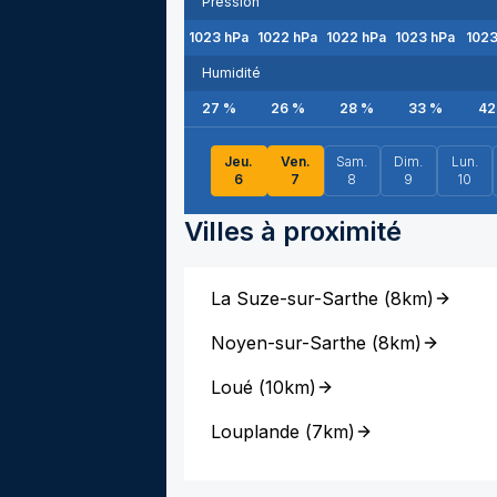
Pression
1023
hPa
1022
hPa
1022
hPa
1023
hPa
102
Humidité
27
%
26
%
28
%
33
%
42
Jeu.
Ven.
Sam.
Dim.
Lun.
6
7
8
9
10
Villes à proximité
La Suze-sur-Sarthe
(
8km
)
Noyen-sur-Sarthe
(
8km
)
Loué
(
10km
)
Louplande
(
7km
)