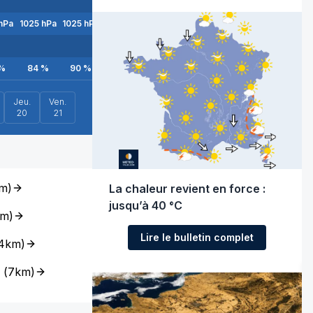
hPa
1025
hPa
1025
hPa
1025
hPa
1025
hPa
1025
hPa
1024
hPa
1024
hP
%
84
%
90
%
86
%
71
%
55
%
41
%
33
%
Jeu.
Ven.
20
21
m
)
La chaleur revient en force :
jusqu’à 40 °C
km
)
Lire le bulletin complet
4km
)
(
7km
)