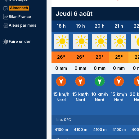
Almanach
Jeudi 6 août
Bilan France
Aléas par mois
18 h
19 h
20 h
21 h
22
Faire un don
26
°
26
°
26
°
25
°
2
0 mm
0 mm
0 mm
0 mm
0 
15
km/h
15
km/h
10
km/h
15
km/h
20
k
Nord
Nord
Nord
Nord
No
Iso. 0°C
4100
m
4100
m
4100
m
4100
m
400