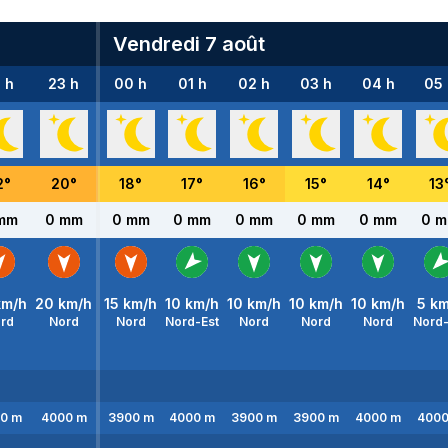
Vendredi 7 août
 h
23 h
00 h
01 h
02 h
03 h
04 h
05 
2
°
20
°
18
°
17
°
16
°
15
°
14
°
13
mm
0 mm
0 mm
0 mm
0 mm
0 mm
0 mm
0 
m/h
20
km/h
15
km/h
10
km/h
10
km/h
10
km/h
10
km/h
5
km
rd
Nord
Nord
Nord-Est
Nord
Nord
Nord
Nord-
0
m
4000
m
3900
m
4000
m
3900
m
3900
m
4000
m
400