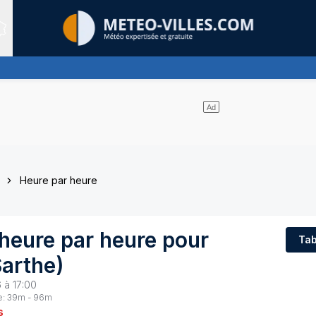
Sites expertis&eacute;s
Heure par heure
heure par heure pour
Tab
arthe
)
 à 17:00
e:
39
m -
96
m
s