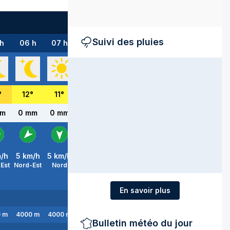
Suivi des pluies
h
06 h
07 h
08 h
09 h
10 h
11 h
12 h
°
12
°
11
°
12
°
16
°
19
°
21
°
23
°
mm
0 mm
0 mm
0 mm
0 mm
0 mm
0 mm
0 mm
/h
5
km/h
5
km/h
5
km/h
10
km/h
10
km/h
10
km/h
5
km/h
Est
Nord-Est
Nord
Nord
Nord-Est
Nord-Est
Nord-Est
Nord-Es
En savoir plus
0
m
4000
m
4000
m
4000
m
3900
m
3900
m
4000
m
4000
m
Bulletin météo du jour