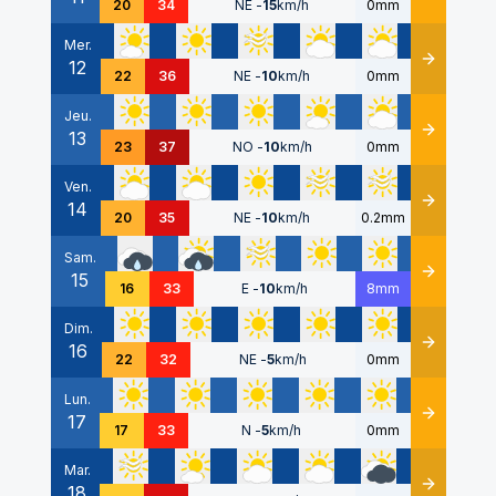
20
34
NE
-
15
km/h
0mm
Mer.
12
Détails
22
36
NE
-
10
km/h
0mm
Jeu.
13
Détails
23
37
NO
-
10
km/h
0mm
Ven.
14
Détails
20
35
NE
-
10
km/h
0.2mm
Sam.
15
Détails
16
33
E
-
10
km/h
8mm
Dim.
16
Détails
22
32
NE
-
5
km/h
0mm
Lun.
17
Détails
17
33
N
-
5
km/h
0mm
Mar.
18
Détails