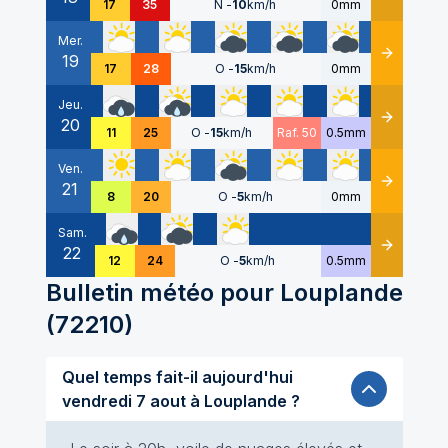
17
35
N
-
10
km/h
0mm
Mer.
19
Détails
17
28
O
-
15
km/h
0mm
Jeu.
20
Détails
11
25
O
-
15
km/h
Raf. 50
0.5mm
Ven.
21
Détails
8
20
O
-
5
km/h
0mm
Sam.
22
Détails
12
24
O
-
5
km/h
0.5mm
Bulletin météo pour
Louplande
(
72210
)
Quel temps fait-il aujourd'hui
vendredi 7 aout à Louplande ?