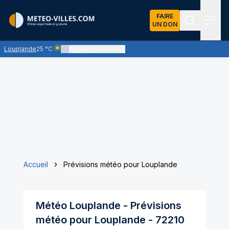
FAIRE
UN DON
Recherch
Menu
Louplande
25 °C
Ajouter une ville
Ciel clair - quasiment pas de nuages et un soleil omniprés
Accueil
Prévisions météo pour Louplande
Météo
Louplande
- Prévisions
météo pour
Louplande
-
72210