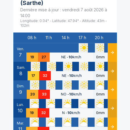
(
Sarthe
)
Dernière mise à jour :
vendredi 7 août 2026 à
14:00
Longitude:
0.04
° - Latitude:
47.94
° - Altitude:
43
m -
102
m
08 h
11 h
14 h
17 h
20 h
Date
Ven.
7
Détails
19
27
NE
-
10
km/h
0mm
Sam.
8
Détails
17
32
NE
-
10
km/h
0mm
Dim.
9
Détails
20
33
NO
-
10
km/h
0mm
Lun.
10
Détails
19
32
N
-
10
km/h
0mm
Mar.
11
Détails