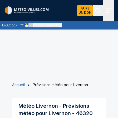
FAIRE
UN DON
Recherch
Menu
Livernon
20 °C
Ajouter une ville
Ciel nuageux - les éclaircies et les nuages se partagent le ci
Accueil
Prévisions météo pour Livernon
Météo
Livernon
- Prévisions
météo pour
Livernon
-
46320