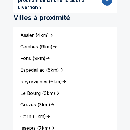
prochain dimanche 16 aout à
Livernon ?
Villes à proximité
Assier
(
4km
)
Cambes
(
9km
)
Fons
(
9km
)
Espédaillac
(
5km
)
Reyrevignes
(
6km
)
Le Bourg
(
9km
)
Grèzes
(
3km
)
Corn
(
6km
)
Issepts
(
7km
)