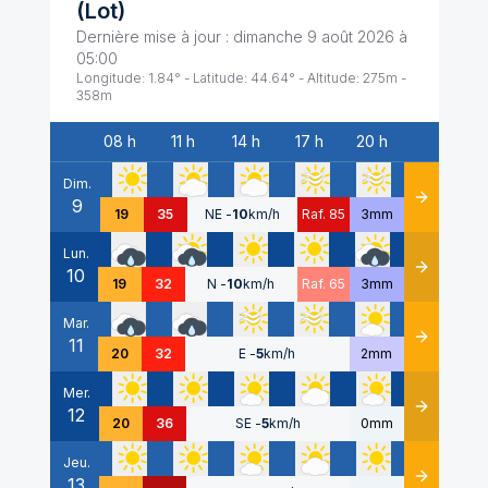
(
Lot
)
Dernière mise à jour :
dimanche 9 août 2026 à
05:00
Longitude:
1.84
° - Latitude:
44.64
° - Altitude:
275
m -
358
m
08 h
11 h
14 h
17 h
20 h
Date
Dim.
9
Détails
19
35
NE
-
10
km/h
Raf. 85
3mm
Lun.
10
Détails
19
32
N
-
10
km/h
Raf. 65
3mm
Mar.
11
Détails
20
32
E
-
5
km/h
2mm
Mer.
12
Détails
20
36
SE
-
5
km/h
0mm
Jeu.
13
Détails