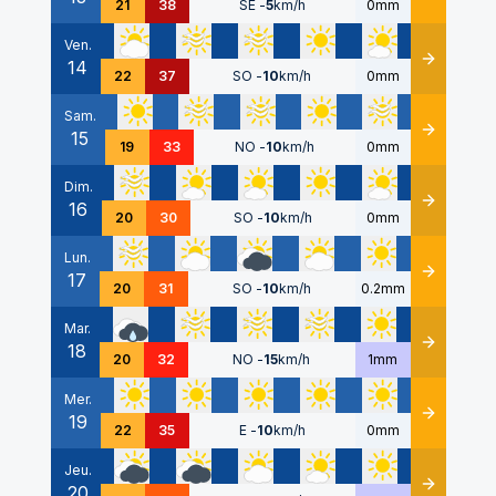
21
38
SE
-
5
km/h
0mm
Ven.
14
Détails
22
37
SO
-
10
km/h
0mm
Sam.
15
Détails
19
33
NO
-
10
km/h
0mm
Dim.
16
Détails
20
30
SO
-
10
km/h
0mm
Lun.
17
Détails
20
31
SO
-
10
km/h
0.2mm
Mar.
18
Détails
20
32
NO
-
15
km/h
1mm
Mer.
19
Détails
22
35
E
-
10
km/h
0mm
Jeu.
20
Détails