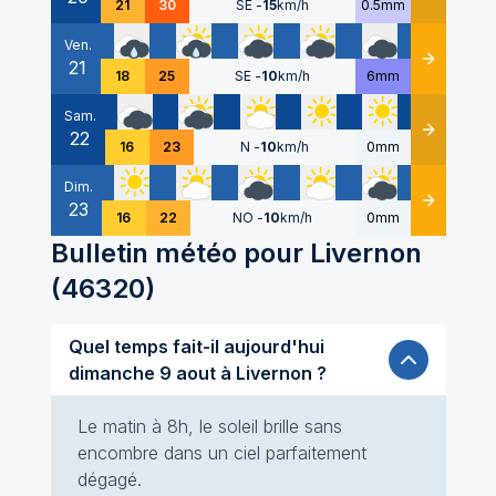
21
30
SE
-
15
km/h
0.5mm
Ven.
21
Détails
18
25
SE
-
10
km/h
6mm
Sam.
22
Détails
16
23
N
-
10
km/h
0mm
Dim.
23
Détails
16
22
NO
-
10
km/h
0mm
Bulletin météo pour
Livernon
(
46320
)
Quel temps fait-il aujourd'hui
dimanche 9 aout à Livernon ?
Le matin à 8h, le soleil brille sans
encombre dans un ciel parfaitement
dégagé.