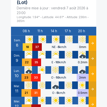
(
Lot
)
Dernière mise à jour :
vendredi 7 août 2026 à
23:00
Longitude:
1.94
° - Latitude:
44.61
° - Altitude:
236
m -
365
m
08 h
11 h
14 h
17 h
20 h
Date
Sam.
8
Détails
18
37
NE
-
5
km/h
0mm
Dim.
9
Détails
22
35
E
-
10
km/h
0.2mm
Lun.
10
Détails
23
33
O
-
10
km/h
2mm
Mar.
11
Détails
21
31
O
-
5
km/h
0.5mm
Mer.
12
Détails