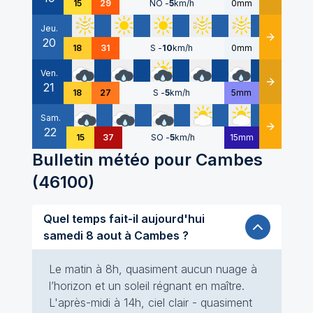
15
29
NO
-
5
km/h
0mm
Jeu.
20
Détails
18
31
S
-
10
km/h
0mm
Ven.
21
Détails
18
27
S
-
5
km/h
5mm
Sam.
22
Détails
15
37
SO
-
5
km/h
15mm
Bulletin météo pour
Cambes
(
46100
)
Quel temps fait-il aujourd'hui
samedi 8 aout à Cambes ?
Le matin à 8h, quasiment aucun nuage à
l’horizon et un soleil régnant en maître.
L'après-midi à 14h, ciel clair - quasiment