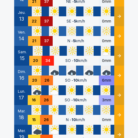
21
37
NE
-
5
km/h
0mm
Jeu.
13
Détails
22
37
SE
-
5
km/h
0mm
Ven.
14
Détails
21
37
N
-
5
km/h
0mm
Sam.
15
Détails
20
34
SO
-
10
km/h
0mm
Dim.
16
Détails
20
26
SO
-
10
km/h
6mm
Lun.
17
Détails
16
26
SO
-
10
km/h
3mm
Mar.
18
Détails
15
26
N
-
10
km/h
0mm
Mer.
19
Détails