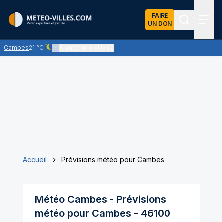
FAIRE
UN DON
Recherch
Menu
Cambes
21 °C
Ajouter une ville
Ciel dégagé - quasiment pas de nuages
Accueil
Prévisions météo pour Cambes
Météo
Cambes
- Prévisions
météo pour
Cambes
-
46100