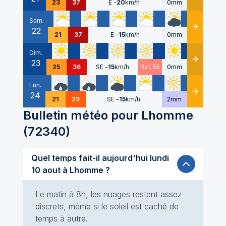
23
37
E
-
20
km/h
0mm
Sam.
22
Détails
21
37
E
-
15
km/h
0mm
Dim.
23
Détails
25
36
SE
-
15
km/h
Raf. 55
0mm
Lun.
24
Détails
21
29
SE
-
15
km/h
2mm
Bulletin météo pour
Lhomme
(
72340
)
Quel temps fait-il aujourd'hui lundi
10 aout à Lhomme ?
Le matin à 8h, les nuages restent assez
discrets, même si le soleil est caché de
temps à autre.