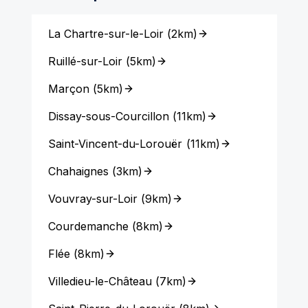
La Chartre-sur-le-Loir
(
2km
)
Ruillé-sur-Loir
(
5km
)
Marçon
(
5km
)
Dissay-sous-Courcillon
(
11km
)
Saint-Vincent-du-Lorouër
(
11km
)
Chahaignes
(
3km
)
Vouvray-sur-Loir
(
9km
)
Courdemanche
(
8km
)
Flée
(
8km
)
Villedieu-le-Château
(
7km
)