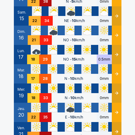
22
38
N
-
5
km/h
0mm
Sam.
15
Détails
22
34
NE
-
10
km/h
0mm
Dim.
16
Détails
21
33
NO
-
10
km/h
0mm
Lun.
17
Détails
18
29
NO
-
15
km/h
0.5mm
Mar.
18
Détails
17
28
N
-
10
km/h
0mm
Mer.
19
Détails
18
33
N
-
10
km/h
0mm
Jeu.
20
Détails
22
35
E
-
10
km/h
0mm
Ven.
21
Détails