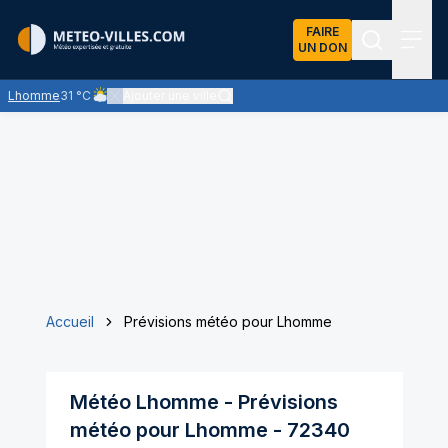
FAIRE
UN DON
Recherch
Menu
Lhomme
31 °C
Ajouter une ville
Ciel nuageux - les éclaircies et les nuages se partagent le ci
Accueil
Prévisions météo pour Lhomme
Météo
Lhomme
- Prévisions
météo pour
Lhomme
-
72340