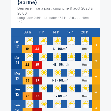
(
Sarthe
)
Dernière mise à jour :
dimanche 9 août 2026 à
20:00
Longitude:
0.56
° - Latitude:
47.74
° - Altitude:
49
m -
140
m
08 h
11 h
14 h
17 h
20 h
Date
Lun.
10
Détails
19
33
N
-
10
km/h
0mm
Mar.
11
Détails
22
35
NE
-
15
km/h
0mm
Mer.
12
Détails
22
37
NE
-
10
km/h
0mm
Jeu.
13
Détails
25
39
E
-
10
km/h
0mm
Ven.
14
Détails