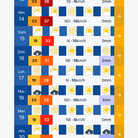
24
38
SE
-
5
km/h
0mm
Ven.
14
Détails
23
37
NO
-
10
km/h
0mm
Sam.
15
Détails
18
33
N
-
10
km/h
0mm
Dim.
16
Détails
20
31
NE
-
15
km/h
2mm
Lun.
17
Détails
19
28
N
-
10
km/h
0mm
Mar.
18
Détails
20
29
NO
-
10
km/h
1mm
Mer.
19
Détails
18
33
NE
-
5
km/h
0mm
Jeu.
20
Détails