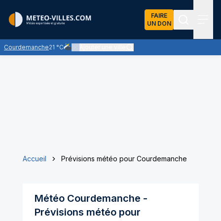
FAIRE
UN DON
Recherch
Menu
Courdemanche
21 °C
Ajouter une ville
Ciel très nuageux - les nuages l'emportent sur les écla
Accueil
Prévisions météo pour Courdemanche
Météo
Courdemanche
-
Prévisions météo pour