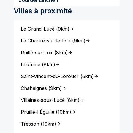
Courdemanche ?
Villes à proximité
Le Grand-Lucé
(
9km
)
La Chartre-sur-le-Loir
(
9km
)
Ruillé-sur-Loir
(
8km
)
Lhomme
(
8km
)
Saint-Vincent-du-Lorouër
(
6km
)
Chahaignes
(
9km
)
Villaines-sous-Lucé
(
8km
)
Pruillé-l'Éguillé
(
10km
)
Tresson
(
10km
)