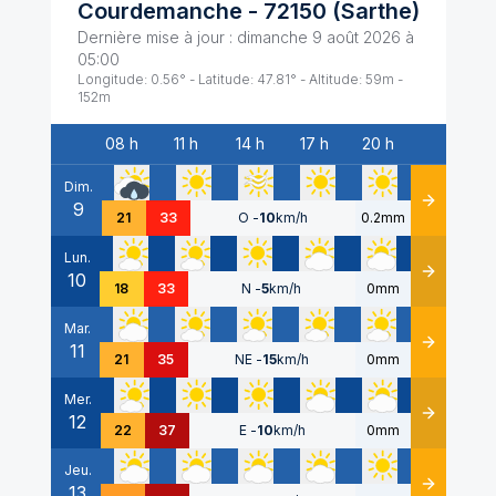
Courdemanche
-
72150
(
Sarthe
)
Dernière mise à jour :
dimanche 9 août 2026 à
05:00
Longitude:
0.56
° - Latitude:
47.81
° - Altitude:
59
m -
152
m
08 h
11 h
14 h
17 h
20 h
Date
Dim.
9
Détails
21
33
O
-
10
km/h
0.2mm
Lun.
10
Détails
18
33
N
-
5
km/h
0mm
Mar.
11
Détails
21
35
NE
-
15
km/h
0mm
Mer.
12
Détails
22
37
E
-
10
km/h
0mm
Jeu.
13
Détails