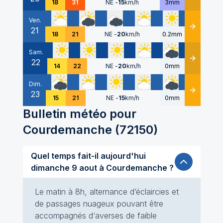
18
31
NE
-
15
km/h
3mm
Ven.
21
Détails
18
21
NE
-
20
km/h
0.2mm
Sam.
22
Détails
14
22
NE
-
20
km/h
0mm
Dim.
23
Détails
15
21
NE
-
15
km/h
0mm
Bulletin météo pour
Courdemanche
(
72150
)
Quel temps fait-il aujourd'hui
dimanche 9 aout à Courdemanche ?
Le matin à 8h, alternance d’éclaircies et
de passages nuageux pouvant être
accompagnés d‘averses de faible