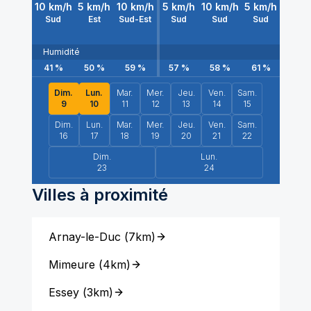
10
km/h
5
km/h
10
km/h
5
km/h
10
km/h
5
km/h
5
km/
Sud
Est
Sud-Est
Sud
Sud
Sud
Sud-E
Humidité
41
%
50
%
59
%
57
%
58
%
61
%
66
%
Dim.
Lun.
Mar.
Mer.
Jeu.
Ven.
Sam.
9
10
11
12
13
14
15
Dim.
Lun.
Mar.
Mer.
Jeu.
Ven.
Sam.
16
17
18
19
20
21
22
Dim.
Lun.
23
24
Villes à proximité
Arnay-le-Duc
(
7km
)
Mimeure
(
4km
)
Essey
(
3km
)