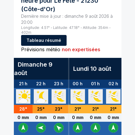
heure pour
Le Fête
-
21230
(
Côte-d'Or
)
Dernière mise à jour :
dimanche 9 août 2026 à
20:00
Longitude:
4.51
° - Latitude:
47.18
° - Altitude:
354
m -
402
m
Tableau résumé
Prévisions météo
non expertisées
Dimanche 9
Lundi 10 août
août
21 h
22 h
23 h
00 h
01 h
02 h
03 h
28
°
25
°
23
°
21
°
21
°
21
°
20
°
0 mm
0 mm
0 mm
0 mm
0 mm
0 mm
0 m