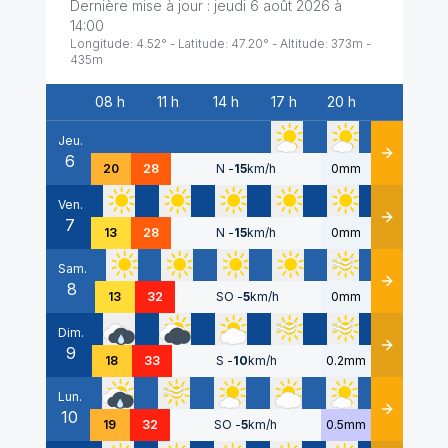
Dernière mise à jour :
jeudi 6 août 2026 à
14:00
Longitude:
4.52
° - Latitude:
47.20
° - Altitude:
373
m -
435
m
08 h
11 h
14 h
17 h
20 h
Date
Jeu.
6
Détails
20
28
N
-
15
km/h
0mm
Ven.
7
Détails
13
28
N
-
15
km/h
0mm
Sam.
8
Détails
13
32
SO
-
5
km/h
0mm
Dim.
9
Détails
18
33
S
-
10
km/h
0.2mm
Lun.
10
Détails
19
32
SO
-
5
km/h
0.5mm