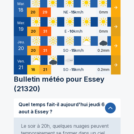
Mar.
18
Détails
20
29
NE
-
15
km/h
0mm
Mer.
19
Détails
20
31
E
-
10
km/h
0mm
Jeu.
20
Détails
20
31
SO
-
15
km/h
0.2mm
Ven.
21
Détails
16
21
SO
-
15
km/h
0.2mm
Bulletin météo pour
Essey
(
21320
)
Quel temps fait-il aujourd'hui jeudi 6
aout à Essey ?
Le soir à 20h, quelques nuages peuvent
temporairement se former dans un ciel