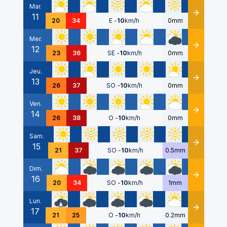
Mar.
11
Détails
20
34
E
-
10
km/h
0mm
Mer.
12
Détails
23
36
SE
-
10
km/h
0mm
Jeu.
13
Détails
26
37
SO
-
10
km/h
0mm
Ven.
14
Détails
26
38
O
-
10
km/h
0mm
Sam.
15
Détails
21
37
SO
-
10
km/h
0.5mm
Dim.
16
Détails
20
34
SO
-
10
km/h
1mm
Lun.
17
Détails
21
25
O
-
10
km/h
0.2mm