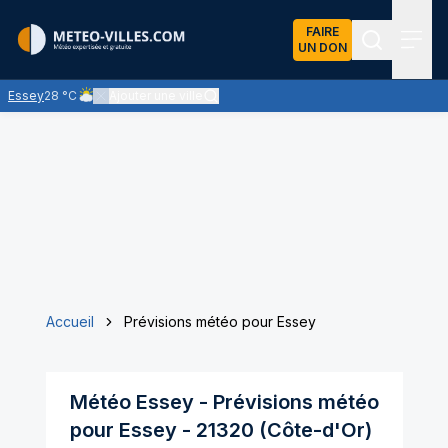
FAIRE
UN DON
Recherch
Menu
Essey
28 °C
Ajouter une ville
Ciel nuageux - les éclaircies et les nuages se partagent le ciel 
Accueil
Prévisions météo pour Essey
Météo
Essey
- Prévisions météo
pour
Essey
-
21320
(
Côte-d'Or
)