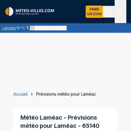
FAIRE
UN DON
Recherch
Menu
Laméac
18 °C
Ajouter une ville
Ciel dégagé - quasiment pas de nuages
Accueil
Prévisions météo pour Laméac
Météo
Laméac
- Prévisions
météo pour
Laméac
-
65140