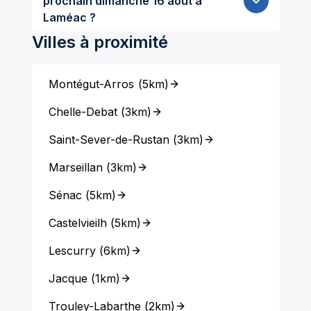
prochain dimanche 16 aout à
Laméac ?
Villes à proximité
Montégut-Arros
(
5km
)
Chelle-Debat
(
3km
)
Saint-Sever-de-Rustan
(
3km
)
Marseillan
(
3km
)
Sénac
(
5km
)
Castelvieilh
(
5km
)
Lescurry
(
6km
)
Jacque
(
1km
)
Trouley-Labarthe
(
2km
)