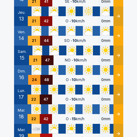
21
41
SE
-
10
km/h
0mm
Jeu.
13
Détails
21
42
O
-
10
km/h
0mm
Ven.
14
Détails
21
44
SO
-
10
km/h
0mm
Sam.
15
Détails
21
47
NO
-
10
km/h
0mm
Dim.
16
Détails
24
48
O
-
10
km/h
0mm
Lun.
17
Détails
22
47
O
-
10
km/h
0mm
Mar.
18
Détails
22
42
O
-
15
km/h
0mm
Mer.
19
Détails