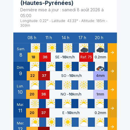
(
Hautes-Pyrénées
)
Dernière mise à jour :
samedi 8 août 2026 à
05:00
Longitude:
0.22
° - Latitude:
43.33
° - Altitude:
185
m -
309
m
08 h
11 h
14 h
17 h
20 h
Date
Sam.
8
Détails
18
36
SE
-
10
km/h
Raf. 75
0.2mm
Dim.
9
Détails
22
37
SO
-
10
km/h
4mm
Lun.
10
Détails
20
36
NO
-
10
km/h
1mm
Mar.
11
Détails
20
37
E
-
10
km/h
0.2mm
Mer.
12
Détails