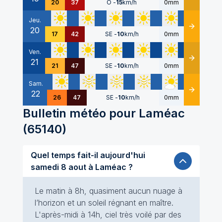
20
37
O
-
15
km/h
0mm
Jeu.
20
Détails
17
42
SE
-
10
km/h
0mm
Ven.
21
Détails
21
47
SE
-
10
km/h
0mm
Sam.
22
Détails
26
47
SE
-
10
km/h
0mm
Bulletin météo pour
Laméac
(
65140
)
Quel temps fait-il aujourd'hui
samedi 8 aout à Laméac ?
Le matin à 8h, quasiment aucun nuage à
l’horizon et un soleil régnant en maître.
L'après-midi à 14h, ciel très voilé par des