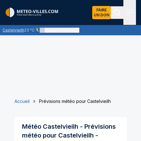
FAIRE
UN DON
Recherch
Menu
Castelvieilh
23 °C
Ajouter une ville
Ciel dégagé - quasiment pas de nuages
Accueil
Prévisions météo pour Castelvieilh
Météo
Castelvieilh
- Prévisions
météo pour
Castelvieilh
-