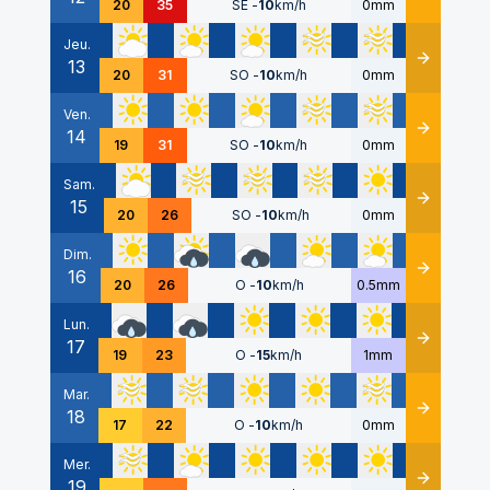
20
35
SE
-
10
km/h
0mm
Jeu.
13
Détails
20
31
SO
-
10
km/h
0mm
Ven.
14
Détails
19
31
SO
-
10
km/h
0mm
Sam.
15
Détails
20
26
SO
-
10
km/h
0mm
Dim.
16
Détails
20
26
O
-
10
km/h
0.5mm
Lun.
17
Détails
19
23
O
-
15
km/h
1mm
Mar.
18
Détails
17
22
O
-
10
km/h
0mm
Mer.
19
Détails