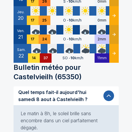
17
26
S
-
10
km/h
0mm
Jeu.
20
Détails
17
25
O
-
10
km/h
0mm
Ven.
21
Détails
17
24
O
-
10
km/h
2mm
Sam.
22
Détails
14
37
SO
-
10
km/h
11mm
Bulletin météo pour
Castelvieilh
(
65350
)
Quel temps fait-il aujourd'hui
samedi 8 aout à Castelvieilh ?
Le matin à 8h, le soleil brille sans
encombre dans un ciel parfaitement
dégagé.