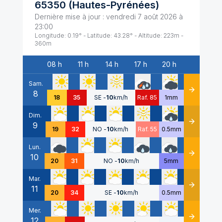
65350
(
Hautes-Pyrénées
)
Dernière mise à jour :
vendredi 7 août 2026 à
23:00
Longitude:
0.19
° - Latitude:
43.28
° - Altitude:
223
m -
360
m
08 h
11 h
14 h
17 h
20 h
Date
Sam.
8
Détails
18
35
SE
-
10
km/h
Raf. 85
1mm
Dim.
9
Détails
19
32
NO
-
10
km/h
Raf. 55
0.5mm
Lun.
10
Détails
20
31
NO
-
10
km/h
5mm
Mar.
11
Détails
20
34
SE
-
10
km/h
0.5mm
Mer.
12
Détails