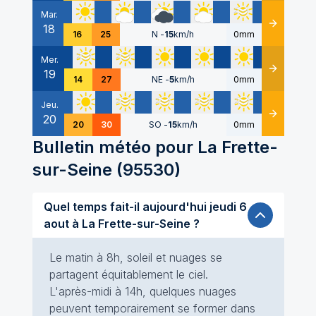
Mar.
18
Détails
16
25
N
-
15
km/h
0mm
Mer.
19
Détails
14
27
NE
-
5
km/h
0mm
Jeu.
20
Détails
20
30
SO
-
15
km/h
0mm
Bulletin météo pour
La Frette-
sur-Seine
(
95530
)
Quel temps fait-il aujourd'hui jeudi 6
aout à La Frette-sur-Seine ?
Le matin à 8h, soleil et nuages se
partagent équitablement le ciel.
L'après-midi à 14h, quelques nuages
peuvent temporairement se former dans