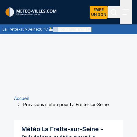
FAIRE
UN DON
Recherch
Menu
La Frette-sur-Seine
20 °C
Ajouter une ville
Ciel nuageux - les éclaircies et les nuages se part
Accueil
Prévisions météo pour La Frette-sur-Seine
Météo
La Frette-sur-Seine
-