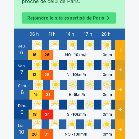
proche de celui de
Paris
.
Rejoindre le site expertisé de
Paris
08 h
11 h
14 h
17 h
20 h
Date
Jeu.
6
Détails
16
26
NO
-
10
km/h
0mm
Ven.
7
Détails
13
28
N
-
10
km/h
0mm
Sam.
8
Détails
15
31
E
-
5
km/h
0mm
Dim.
9
Détails
18
34
S
-
10
km/h
0mm
Lun.
10
Détails
20
31
NO
-
10
km/h
0mm