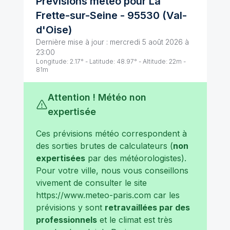
Prévisions météo pour
La
Frette-sur-Seine
-
95530
(
Val-
d'Oise
)
Dernière mise à jour :
mercredi 5 août 2026 à
23:00
Longitude:
2.17
° - Latitude:
48.97
° - Altitude:
22
m -
81
m
Attention ! Météo non
expertisée
Ces prévisions météo correspondent à
des sorties brutes de calculateurs (
non
expertisées
par des météorologistes).
Pour votre ville, nous vous conseillons
vivement de consulter le site
https://www.meteo-paris.com
car les
prévisions y sont
retravaillées par des
professionnels
et le climat est très