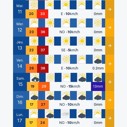
Mar.
11
Détails
20
33
E
-
10
km/h
0mm
Mer.
12
Détails
23
36
NO
-
10
km/h
0mm
Jeu.
13
Détails
22
37
SE
-
5
km/h
0mm
Ven.
14
Détails
26
38
E
-
10
km/h
0.2mm
Sam.
15
Détails
19
29
NO
-
15
km/h
13mm
Dim.
16
Détails
17
27
NO
-
10
km/h
0mm
Lun.
17
Détails
17
24
NO
-
10
km/h
0mm