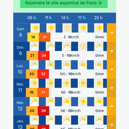
Rejoindre le site expertisé de
Paris
08 h
11 h
14 h
17 h
20 h
Date
Sam.
8
Détails
14
31
E
-
5
km/h
0mm
Dim.
9
Détails
21
34
E
-
10
km/h
0mm
Lun.
10
Détails
20
32
NO
-
10
km/h
0mm
Mar.
11
Détails
19
31
NE
-
15
km/h
0mm
Mer.
12
Détails
20
36
NE
-
10
km/h
0mm
Jeu.
13
Détails