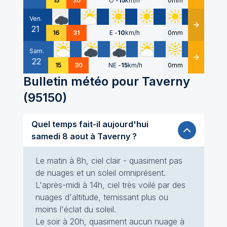
15
30
O
-
15
km/h
0mm
Ven.
21
Détails
16
31
E
-
10
km/h
0mm
Sam.
22
Détails
15
30
NE
-
15
km/h
0mm
Bulletin météo pour
Taverny
(
95150
)
Quel temps fait-il aujourd'hui
samedi 8 aout à Taverny ?
Le matin à 8h, ciel clair - quasiment pas
de nuages et un soleil omniprésent.
L'après-midi à 14h, ciel très voilé par des
nuages d'altitude, ternissant plus ou
moins l'éclat du soleil.
Le soir à 20h, quasiment aucun nuage à