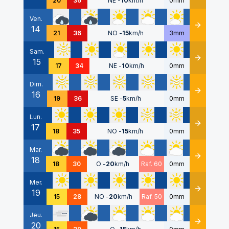
20
36
NE
-
10
km/h
0mm
Ven.
14
Détails
21
36
NO
-
15
km/h
3mm
Sam.
15
Détails
17
34
NE
-
10
km/h
0mm
Dim.
16
Détails
19
36
SE
-
5
km/h
0mm
Lun.
17
Détails
18
35
NO
-
15
km/h
0mm
Mar.
18
Détails
18
30
O
-
20
km/h
Raf. 60
0mm
Mer.
19
Détails
15
28
NO
-
20
km/h
Raf. 50
0mm
Jeu.
20
Détails