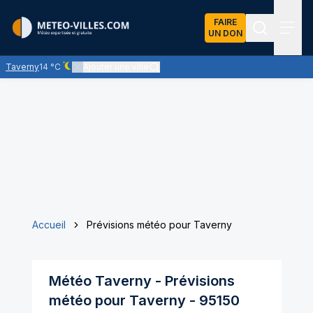
FAIRE
UN DON
Recherch
Menu
Taverny
14 °C
Ajouter une ville
Ciel dégagé - quasiment pas de nuages
Accueil
Prévisions météo pour Taverny
Météo
Taverny
- Prévisions
météo pour
Taverny
-
95150