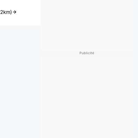
12km
)