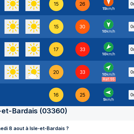
15
26
0
15
km/h
N
-
15
30
0
10
km/h
N
-
17
33
0
10
km/h
NE
-
20
33
0
10
km/h
SO
-
Raf. 55
16
25
0
5
km/h
E
-
-et-Bardais
(
03360
)
Quel temps fait-il aujourd'hui samedi 8 aout à Isle-et-Bardais ?