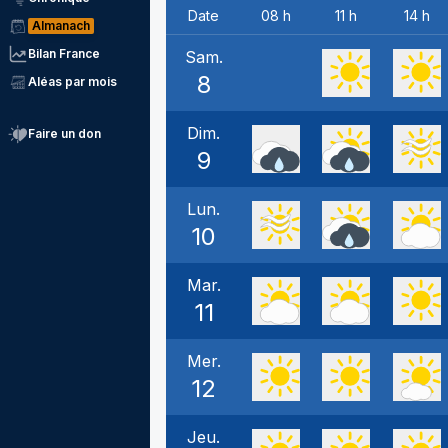
Date
08 h
11 h
14 h
Almanach
Bilan France
Sam.
8
Aléas par mois
Dim.
Faire un don
9
Lun.
10
Mar.
11
Mer.
12
Jeu.