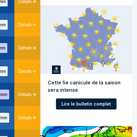
mm
Détails
mm
Détails
mm
Détails
mm
Détails
Cette 5e canicule de la saison
sera intense
5mm
Détails
Lire le bulletin complet
2mm
Détails