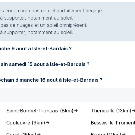
 sans encombre dans un ciel parfaitement dégagé.
 à supporter, notamment au soleil.
t pas de nuages et un soleil omniprésent.
 à supporter, notamment au soleil.
Quel temps fera-t-il demain dimanche 9 aout à Isle-et-Bardais ?
Quel temps fera-t-il samedi prochain samedi 15 aout à Isle-et-Bardais ?
Quel temps fera-t-il dimanche prochain dimanche 16 aout à Isle-et-Bardais ?
Saint-Bonnet-Tronçais
(
8km
)
Theneuille
(
13km
)
Couleuvre
(
9km
)
Bessais-le-Froment
Coust
(
15km
)
Braize
(
11km
)