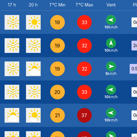
17 h
20 h
T°C Min
T°C Max
Vent
Pl
19
33
0
10
km/h
E
-
19
32
2
10
km/h
S
-
19
32
0.
5
km/h
O
-
20
33
0
10
km/h
E
-
21
37
0
10
km/h
E
-