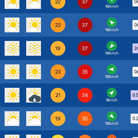
22
37
0
10
km/h
SE
-
23
37
0
10
km/h
SE
-
19
37
2
10
km/h
NE
-
23
35
0
10
km/h
E
-
21
34
0.
5
km/h
SO
-
19
30
0.
10
km/h
NO
-