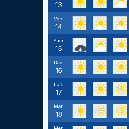
13
Ven.
14
Sam.
15
Dim.
16
Lun.
17
Mar.
18
Mer.