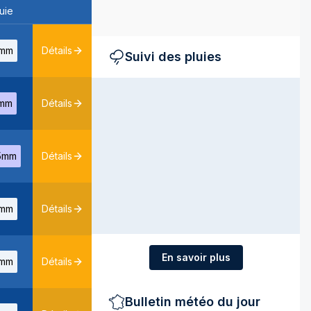
uie
mm
Détails
Suivi des pluies
mm
Détails
5mm
Détails
mm
Détails
En savoir plus
mm
Détails
Bulletin météo du jour