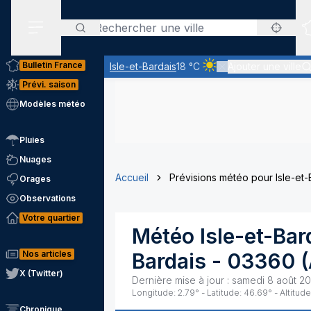
Rechercher
Menu secondaire
Bulletin France
Isle-et-Bardais
18 °C
Ajouter une ville
Ciel clair - quasiment p
Prévi. saison
Modèles météo
Pluies
Nuages
Accueil
Prévisions météo pour Isle-et-
Orages
Observations
Votre quartier
Météo
Isle-et-Bar
Nos articles
Bardais
-
03360
(
X (Twitter)
Dernière mise à jour :
samedi 8 août 2
Longitude:
2.79
° - Latitude:
46.69
° - Altitude
Chronique