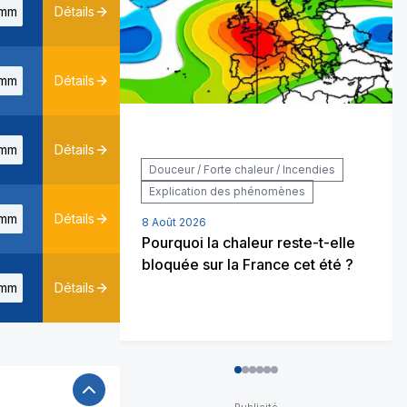
mm
Détails
mm
Détails
mm
Détails
Douceur / Forte chaleur / Incendies
Explication des phénomènes
mm
Détails
8 Août 2026
Pourquoi la chaleur reste-t-elle
bloquée sur la France cet été ?
mm
Détails
0
1
2
3
4
5