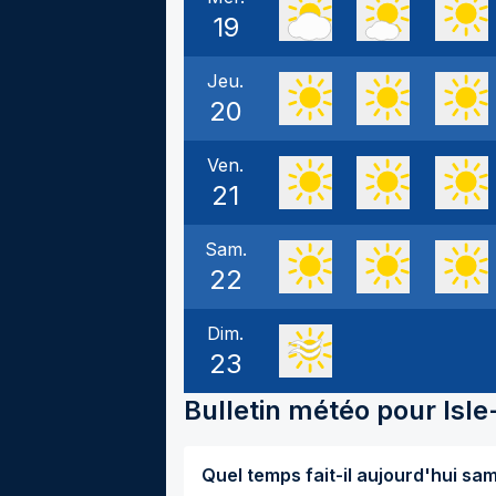
19
Jeu.
20
Ven.
21
Sam.
22
Dim.
23
Bulletin météo pour
Isle