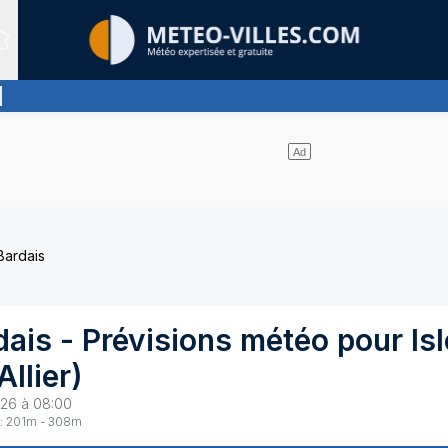
Sites expertis&eacute;s
as de nuages et un soleil omniprésent
Bardais
dais
- Prévisions météo pour
Is
Allier
)
026 à 08:00
:
201
m -
308
m