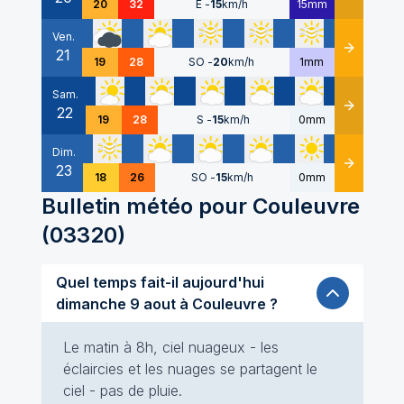
20
32
E
-
15
km/h
15mm
Ven.
21
Détails
19
28
SO
-
20
km/h
1mm
Sam.
22
Détails
19
28
S
-
15
km/h
0mm
Dim.
23
Détails
18
26
SO
-
15
km/h
0mm
Bulletin météo pour
Couleuvre
(
03320
)
Quel temps fait-il aujourd'hui
dimanche 9 aout à Couleuvre ?
Le matin à 8h, ciel nuageux - les
éclaircies et les nuages se partagent le
ciel - pas de pluie.