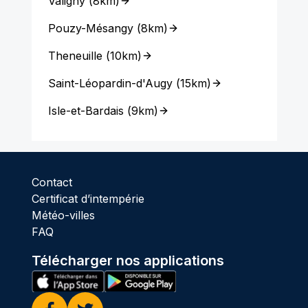
Valigny
(
8km
)
Pouzy-Mésangy
(
8km
)
Theneuille
(
10km
)
Saint-Léopardin-d'Augy
(
15km
)
Isle-et-Bardais
(
9km
)
Contact
Certificat d’intempérie
Météo-villes
FAQ
Télécharger nos applications