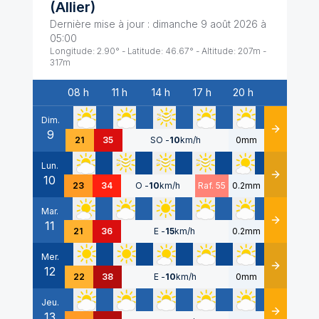
(
Allier
)
Dernière mise à jour :
dimanche 9 août 2026 à
05:00
Longitude:
2.90
° - Latitude:
46.67
° - Altitude:
207
m -
317
m
08 h
11 h
14 h
17 h
20 h
Date
Dim.
9
Détails
21
35
SO
-
10
km/h
0mm
Lun.
10
Détails
23
34
O
-
10
km/h
Raf. 55
0.2mm
Mar.
11
Détails
21
36
E
-
15
km/h
0.2mm
Mer.
12
Détails
22
38
E
-
10
km/h
0mm
Jeu.
13
Détails