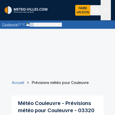
FAIRE
UN DON
Recherch
Menu
Couleuvre
21 °C
Ajouter une ville
Ciel nuageux - les éclaircies et les nuages se partagent le c
Accueil
Prévisions météo pour Couleuvre
Météo
Couleuvre
- Prévisions
météo pour
Couleuvre
-
03320