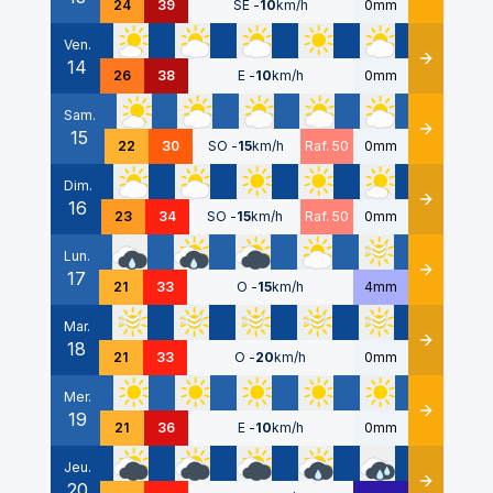
24
39
SE
-
10
km/h
0mm
Ven.
14
Détails
26
38
E
-
10
km/h
0mm
Sam.
15
Détails
22
30
SO
-
15
km/h
Raf. 50
0mm
Dim.
16
Détails
23
34
SO
-
15
km/h
Raf. 50
0mm
Lun.
17
Détails
21
33
O
-
15
km/h
4mm
Mar.
18
Détails
21
33
O
-
20
km/h
0mm
Mer.
19
Détails
21
36
E
-
10
km/h
0mm
Jeu.
20
Détails