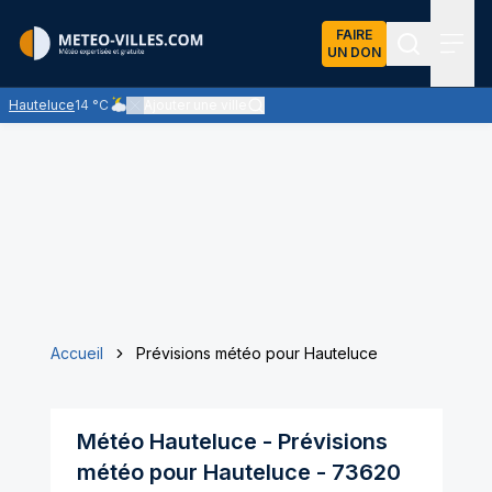
FAIRE
UN DON
Recherch
Menu
Hauteluce
14 °C
Ajouter une ville
Ciel nuageux - les éclaircies et les nuages se partagent le c
Accueil
Prévisions météo pour Hauteluce
Météo
Hauteluce
- Prévisions
météo pour
Hauteluce
-
73620