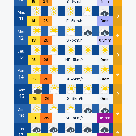
15
24
S
-
5
km/h
1mm
Mar.
11
Détails
14
25
E
-
5
km/h
3mm
Mer.
12
Détails
13
26
S
-
5
km/h
0.5mm
Jeu.
13
Détails
15
26
NE
-
5
km/h
0mm
Ven.
14
Détails
15
26
SE
-
5
km/h
0mm
Sam.
15
Détails
15
26
S
-
5
km/h
0mm
Dim.
16
Détails
13
26
SE
-
5
km/h
16mm
Lun.
17
Détails