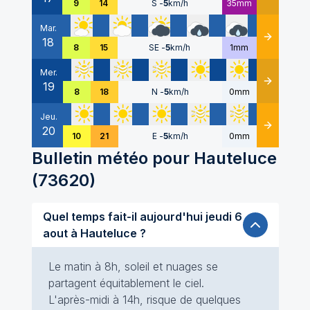
9
14
S
-
5
km/h
35mm
Mar.
18
Détails
8
15
SE
-
5
km/h
1mm
Mer.
19
Détails
8
18
N
-
5
km/h
0mm
Jeu.
20
Détails
10
21
E
-
5
km/h
0mm
Bulletin météo pour
Hauteluce
(
73620
)
Quel temps fait-il aujourd'hui jeudi 6
aout à Hauteluce ?
Le matin à 8h, soleil et nuages se
partagent équitablement le ciel.
L'après-midi à 14h, risque de quelques