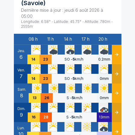
(
Savoie
)
Dernière mise à jour :
jeudi 6 août 2026 à
05:00
Longitude:
6.58
° - Latitude:
45.75
° - Altitude:
780
m -
2555
m
08 h
11 h
14 h
17 h
20 h
Date
Jeu.
6
Détails
14
23
SO
-
5
km/h
0.2mm
Ven.
7
Détails
14
23
SO
-
5
km/h
0mm
Sam.
8
Détails
13
26
S
-
5
km/h
0mm
Dim.
9
Détails
16
28
S
-
5
km/h
13mm
Lun.
10
Détails