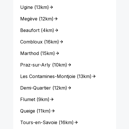
Ugine
(
13km
)
Megève
(
12km
)
Beaufort
(
4km
)
Combloux
(
16km
)
Marthod
(
15km
)
Praz-sur-Arly
(
10km
)
Les Contamines-Montjoie
(
13km
)
Demi-Quartier
(
12km
)
Flumet
(
9km
)
Queige
(
11km
)
Tours-en-Savoie
(
16km
)