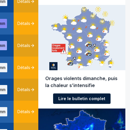
mm
Détails
mm
Détails
mm
Détails
mm
Détails
Orages violents dimanche, puis
la chaleur s’intensifie
mm
Détails
Lire le bulletin complet
mm
Détails