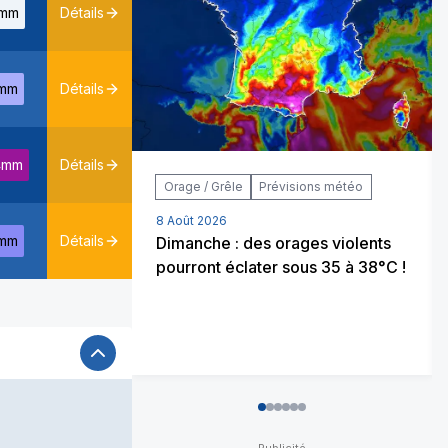
mm
Détails
mm
Détails
4mm
Détails
Orage / Grêle
Prévisions météo
8 Août 2026
mm
Détails
Dimanche : des orages violents
pourront éclater sous 35 à 38°C !
0
1
2
3
4
5