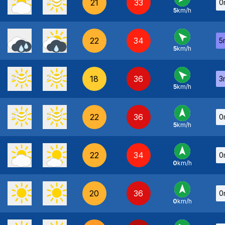
21
33
0
5
km/h
NE
-
22
34
5
5
km/h
SE
-
18
36
3
5
km/h
SE
-
22
36
0
5
km/h
S
-
22
34
0
0
km/h
S
-
20
36
0
0
km/h
S
-