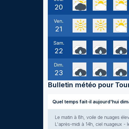
20
Ven.
21
Sam.
22
Dim.
23
Bulletin météo pour
Tou
Le matin à 8h, voile de nuages élevé
L'après-midi à 14h, ciel nuageux - le