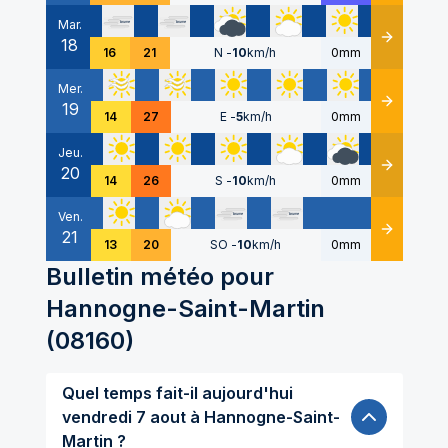
Mar.
18
Détails
16
21
N
-
10
km/h
0mm
Mer.
19
Détails
14
27
E
-
5
km/h
0mm
Jeu.
20
Détails
14
26
S
-
10
km/h
0mm
Ven.
21
Détails
13
20
SO
-
10
km/h
0mm
Bulletin météo pour
Hannogne-Saint-Martin
(
08160
)
Quel temps fait-il aujourd'hui
vendredi 7 aout à Hannogne-Saint-
Martin ?