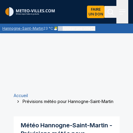
FAIRE
UN DON
Recherch
Menu
Hannogne-Saint-Martin
23 °C
Ajouter une ville
Ciel peu nuageux - le soleil domine largemen
Accueil
Prévisions météo pour Hannogne-Saint-Martin
Météo
Hannogne-Saint-Martin
-