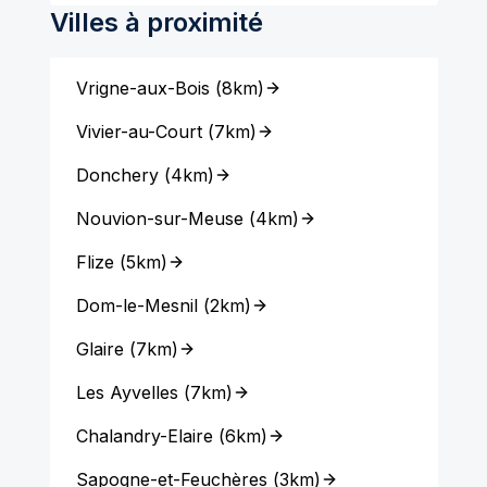
Villes à proximité
Vrigne-aux-Bois
(
8km
)
Vivier-au-Court
(
7km
)
Donchery
(
4km
)
Nouvion-sur-Meuse
(
4km
)
Flize
(
5km
)
Dom-le-Mesnil
(
2km
)
Glaire
(
7km
)
Les Ayvelles
(
7km
)
Chalandry-Elaire
(
6km
)
Sapogne-et-Feuchères
(
3km
)