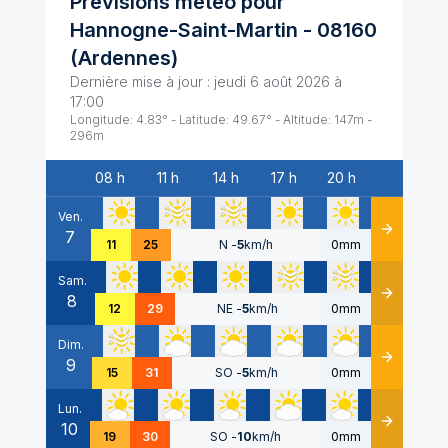
Prévisions météo pour
Hannogne-Saint-Martin
-
08160
(
Ardennes
)
Dernière mise à jour :
jeudi 6 août 2026 à
17:00
Longitude:
4.83
° - Latitude:
49.67
° - Altitude:
147
m -
296
m
08 h
11 h
14 h
17 h
20 h
Date
Ven.
7
Détails
11
25
N
-
5
km/h
0mm
Sam.
8
Détails
12
29
NE
-
5
km/h
0mm
Dim.
9
Détails
15
31
SO
-
5
km/h
0mm
Lun.
10
Détails
19
30
SO
-
10
km/h
0mm