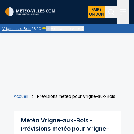
FAIRE
UN DON
Recherch
Menu
Vrigne-aux-Bois
28 °C
Ajouter une ville
Ciel clair - quasiment pas de nuages et un soleil om
Accueil
Prévisions météo pour Vrigne-aux-Bois
Météo
Vrigne-aux-Bois
-
Prévisions météo pour
Vrigne-