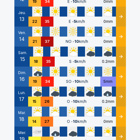
19
34
E
-
10
km/h
0mm
Jeu.
13
Détails
22
35
E
-
5
km/h
0mm
Ven.
14
Détails
21
37
NO
-
10
km/h
0mm
Sam.
15
Détails
18
35
S
-
5
km/h
0.2mm
Dim.
16
Détails
19
34
SO
-
10
km/h
5mm
Lun.
17
Détails
15
26
O
-
10
km/h
0.2mm
Mar.
18
Détails
14
27
O
-
10
km/h
0mm
Mer.
19
Détails