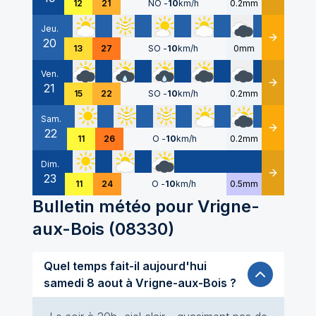
12
21
NO
-
10
km/h
0.2mm
Jeu.
20
Détails
13
27
SO
-
10
km/h
0mm
Ven.
21
Détails
15
22
SO
-
10
km/h
0.2mm
Sam.
22
Détails
11
26
O
-
10
km/h
0.2mm
Dim.
23
Détails
11
24
O
-
10
km/h
0.5mm
Bulletin météo pour
Vrigne-
aux-Bois
(
08330
)
Quel temps fait-il aujourd'hui
samedi 8 aout à Vrigne-aux-Bois ?