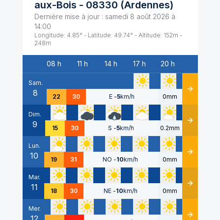
aux-Bois
-
08330
(
Ardennes
)
Dernière mise à jour :
samedi 8 août 2026 à
14:00
Longitude:
4.85
° - Latitude:
49.74
° - Altitude:
152
m -
248
m
08 h
11 h
14 h
17 h
20 h
Date
Sam.
8
Détails
22
30
E
-
5
km/h
0mm
Dim.
9
Détails
15
30
S
-
5
km/h
0.2mm
Lun.
10
Détails
19
31
NO
-
10
km/h
0mm
Mar.
11
Détails
18
30
NE
-
10
km/h
0mm
Mer.
12
Détails