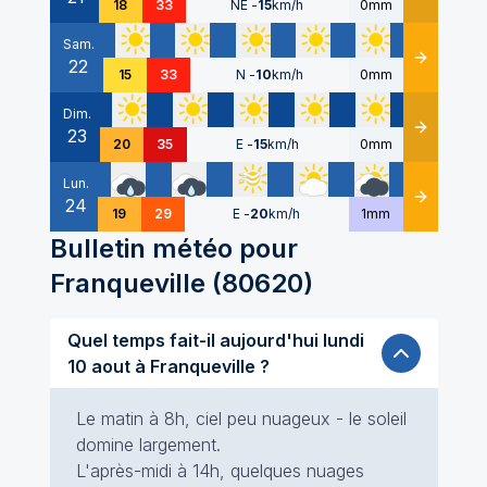
18
33
NE
-
15
km/h
0mm
Sam.
22
Détails
15
33
N
-
10
km/h
0mm
Dim.
23
Détails
20
35
E
-
15
km/h
0mm
Lun.
24
Détails
19
29
E
-
20
km/h
1mm
Bulletin météo pour
Franqueville
(
80620
)
Quel temps fait-il aujourd'hui lundi
10 aout à Franqueville ?
Le matin à 8h, ciel peu nuageux - le soleil
domine largement.
L'après-midi à 14h, quelques nuages