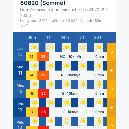
80620
(
Somme
)
Dernière mise à jour :
dimanche 9 août 2026 à
20:00
Longitude:
2.10
° - Latitude:
50.09
° - Altitude:
53
m -
127
m
08 h
11 h
14 h
17 h
20 h
Date
Lun.
10
Détails
14
28
NO
-
10
km/h
0mm
Mar.
11
Détails
14
28
NE
-
15
km/h
0mm
Mer.
12
Détails
15
32
E
-
10
km/h
0mm
Jeu.
13
Détails
17
36
E
-
5
km/h
0mm
Ven.
14
Détails