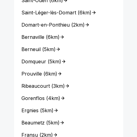
Saint-Ouen
(
6km
)
Saint-Léger-lès-Domart
(
6km
)
Domart-en-Ponthieu
(
2km
)
Bernaville
(
6km
)
Berneuil
(
5km
)
Domqueur
(
5km
)
Prouville
(
6km
)
Ribeaucourt
(
3km
)
Gorenflos
(
4km
)
Ergnies
(
5km
)
Beaumetz
(
5km
)
Fransu
(
2km
)