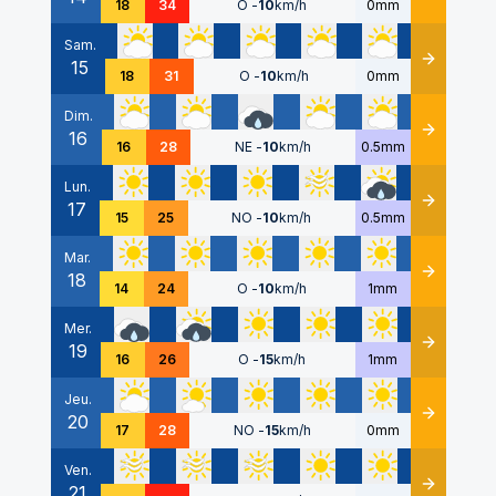
18
34
O
-
10
km/h
0mm
Sam.
15
Détails
18
31
O
-
10
km/h
0mm
Dim.
16
Détails
16
28
NE
-
10
km/h
0.5mm
Lun.
17
Détails
15
25
NO
-
10
km/h
0.5mm
Mar.
18
Détails
14
24
O
-
10
km/h
1mm
Mer.
19
Détails
16
26
O
-
15
km/h
1mm
Jeu.
20
Détails
17
28
NO
-
15
km/h
0mm
Ven.
21
Détails