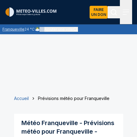
FAIRE
UN DON
Recherch
Menu
Franqueville
24 °C
Ajouter une ville
Ciel nuageux - les éclaircies et les nuages se partagent l
Accueil
Prévisions météo pour Franqueville
Météo
Franqueville
- Prévisions
météo pour
Franqueville
-