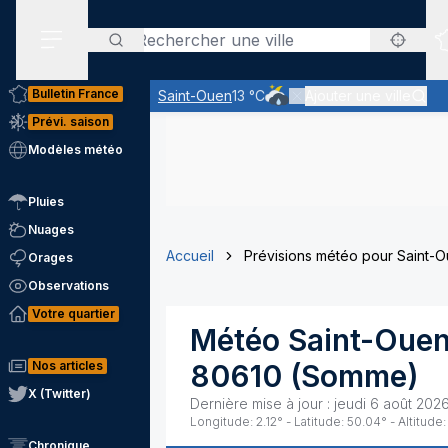
Rechercher
Menu secondaire
Bulletin France
Saint-Ouen
13 °C
Ajouter une ville
Risque de quelques averses
Prévi. saison
Modèles météo
Pluies
Nuages
Accueil
Prévisions météo pour Saint-
Orages
Observations
Votre quartier
Météo
Saint-Oue
Nos articles
80610
(
Somme
)
X (Twitter)
Dernière mise à jour :
jeudi 6 août 202
Longitude:
2.12
° - Latitude:
50.04
° - Altitude:
Chronique