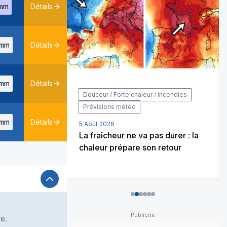
mm
Détails
mm
Détails
mm
Détails
 / Incendies
Douceur / Forte chaleur / Incendies
ons météo
Prévisions météo
mm
Détails
5 Août 2026
rester
La fraîcheur ne va pas durer : la
é sans
chaleur prépare son retour
0
1
2
3
4
5
e.