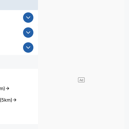
km
)
(
5km
)