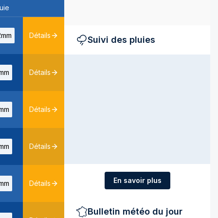
uie
2mm
Détails
Suivi des pluies
mm
Détails
mm
Détails
mm
Détails
En savoir plus
mm
Détails
Bulletin météo du jour