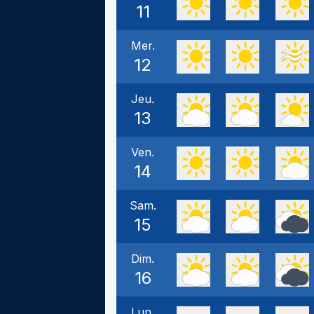
11
Mer.
12
Jeu.
13
Ven.
14
Sam.
15
Dim.
16
Lun.