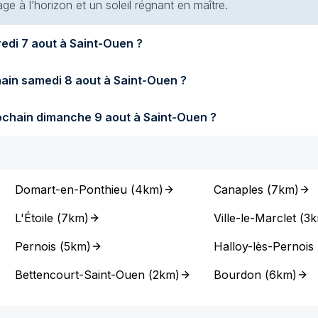
e à l’horizon et un soleil régnant en maître.
Quel temps fera-t-il demain vendredi 7 aout à Saint-Ouen ?
Quel temps fera-t-il samedi prochain samedi 8 aout à Saint-Ouen ?
Quel temps fera-t-il dimanche prochain dimanche 9 aout à Saint-Ouen ?
Domart-en-Ponthieu
(
4km
)
Canaples
(
7km
)
L'Étoile
(
7km
)
Ville-le-Marclet
(
3
Pernois
(
5km
)
Halloy-lès-Pernois
Bettencourt-Saint-Ouen
(
2km
)
Bourdon
(
6km
)