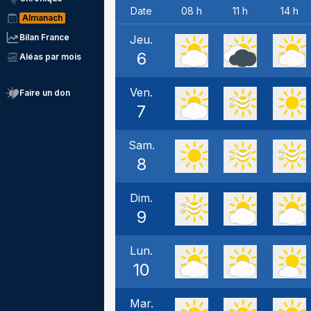
Date
08 h
11 h
14 h
Almanach
Bilan France
Jeu.
6
Aléas par mois
Ven.
Faire un don
7
Sam.
8
Dim.
9
Lun.
10
Mar.