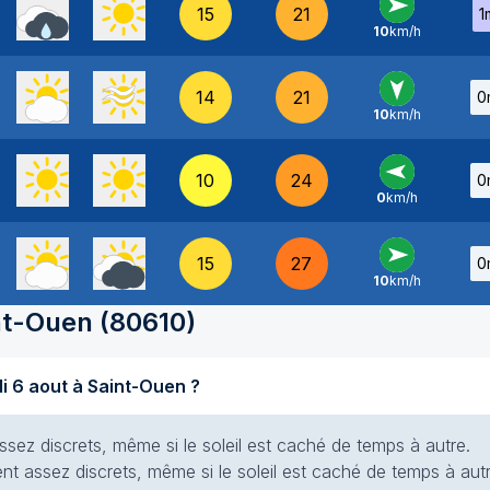
15
21
1
10
km/h
O
-
14
21
0
10
km/h
N
-
10
24
0
0
km/h
Douceur / Forte chaleur
E
-
Sécheresse
Prévisi
15
27
0
5 Août 2026
10
km/h
O
-
La France pourrait 
nt-Ouen
(
80610
)
prisonnière d’un ét
véritable répit
Quel temps fait-il aujourd'hui jeudi 6 aout à Saint-Ouen ?
ssez discrets, même si le soleil est caché de temps à autre.
ent assez discrets, même si le soleil est caché de temps à autr