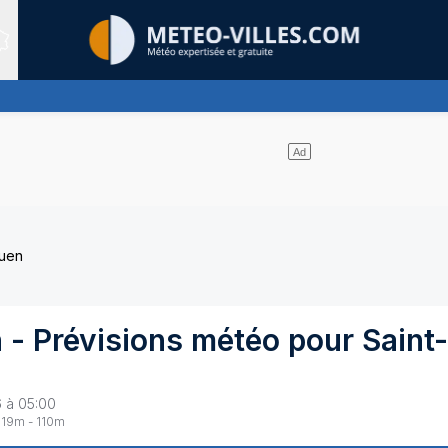
Sites expertis&eacute;s
 de pluie, faibles à modérées
Ouen
n
- Prévisions météo pour
Saint
6 à 05:00
19
m -
110
m