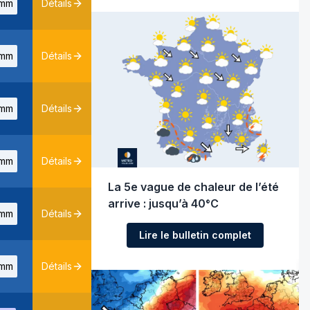
mm
Détails
mm
Détails
mm
Détails
mm
Détails
La 5e vague de chaleur de l’été
arrive : jusqu’à 40°C
mm
Détails
Lire le bulletin complet
mm
Détails