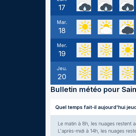
17
Mar.
18
Mer.
19
Jeu.
20
Bulletin météo pour
Sai
Le matin à 8h, les nuages restent a
L'après-midi à 14h, les nuages rest