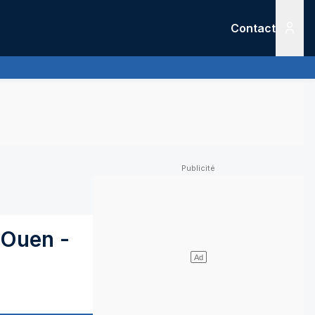
Contact
Menu
-Ouen
-