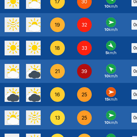
17
30
0
10
km/h
E
-
19
32
0
10
km/h
O
-
18
33
0
5
km/h
NO
-
21
39
0
10
km/h
SE
-
16
25
0
15
km/h
O
-
13
25
0
10
km/h
O
-