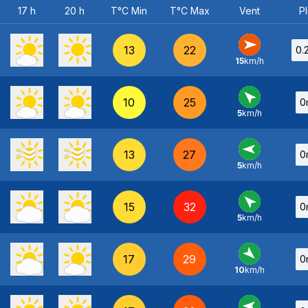
17 h
20 h
T°C Min
T°C Max
Vent
Pl
13
22
0.
15
km/h
O
-
10
25
0
5
km/h
SE
-
13
27
0
5
km/h
E
-
15
32
0
5
km/h
SE
-
17
29
0
10
km/h
NO
-