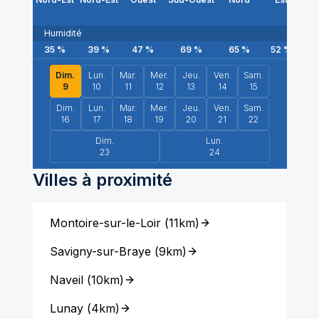
Humidité
35
%
39
%
47
%
69
%
65
%
52
%
3
Dim.
Lun.
Mar.
Mer.
Jeu.
Ven.
Sam.
9
10
11
12
13
14
15
Dim.
Lun.
Mar.
Mer.
Jeu.
Ven.
Sam.
16
17
18
19
20
21
22
Dim.
Lun.
23
24
Villes à proximité
Montoire-sur-le-Loir
(
11km
)
Savigny-sur-Braye
(
9km
)
Naveil
(
10km
)
Lunay
(
4km
)