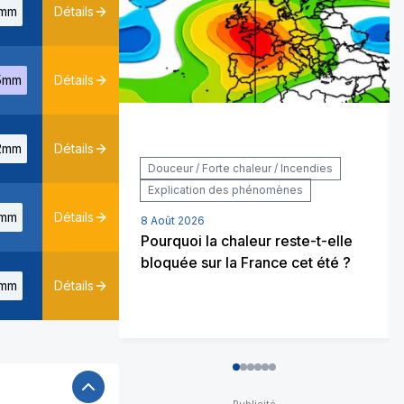
mm
Détails
5mm
Détails
2mm
Détails
Douceur / Forte chaleur / Incendies
Explication des phénomènes
mm
Détails
8 Août 2026
Pourquoi la chaleur reste-t-elle
bloquée sur la France cet été ?
mm
Détails
0
1
2
3
4
5