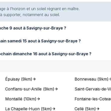
e à l’horizon et un soleil régnant en maître.
 à supporter, notamment au soleil.
Quel temps fera-t-il demain dimanche 9 aout à Savigny-sur-Braye ?
Quel temps fera-t-il samedi prochain samedi 15 aout à Savigny-sur-Braye ?
Quel temps fera-t-il dimanche prochain dimanche 16 aout à Savigny-sur-Braye ?
Épuisay
(
9km
)
Bonneveau
(
9km
)
Conflans-sur-Anille
(
9km
)
Saint-Gervais-de-V
Montaillé
(
10km
)
Fontaine-les-Cotea
La Chapelle-Huon
(
5km
)
Cellé
(
5km
)