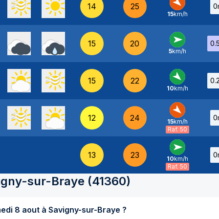
14
25
0
15
km/h
NO
-
15
20
0.
5
km/h
O
-
15
22
0.
10
km/h
NO
-
12
24
0
15
km/h
NO
-
Raf. 50
13
23
0
10
km/h
O
-
Raf. 50
igny-sur-Braye
(
41360
)
Quel temps fait-il aujourd'hui samedi 8 aout à Savigny-sur-Braye ?