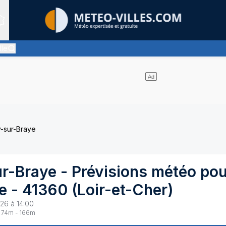
Sites expertis&eacute;s
lle
nt pas de nuages et un soleil omniprésent
y-sur-Braye
r-Braye
- Prévisions météo pou
e
-
41360
(
Loir-et-Cher
)
26 à 14:00
74
m -
166
m