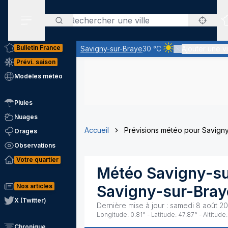
Rechercher
Menu secondaire
Bulletin France
Savigny-sur-Braye
30 °C
Ajouter une vi
Ciel clair - quasime
Prévi. saison
Modèles météo
Pluies
Nuages
Accueil
Prévisions météo pour Savign
Orages
Observations
Votre quartier
Météo
Savigny-su
Nos articles
Savigny-sur-Bray
X (Twitter)
Dernière mise à jour :
samedi 8 août 20
Longitude:
0.81
° - Latitude:
47.87
° - Altitude:
Chronique