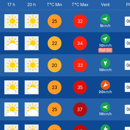
17 h
20 h
T°C Min
T°C Max
Vent
Pl
25
32
0
5
km/h
E
-
22
34
0
10
km/h
SO
-
Raf. 50
20
33
0
10
km/h
N
-
23
35
0
20
km/h
NE
-
25
37
0
10
km/h
E
-