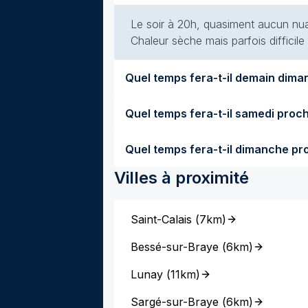
Le soir à 20h, quasiment aucun nuag
Chaleur sèche mais parfois difficile
Villes à proximité
Saint-Calais
(
7km
)
Bessé-sur-Braye
(
6km
)
Lunay
(
11km
)
Sargé-sur-Braye
(
6km
)