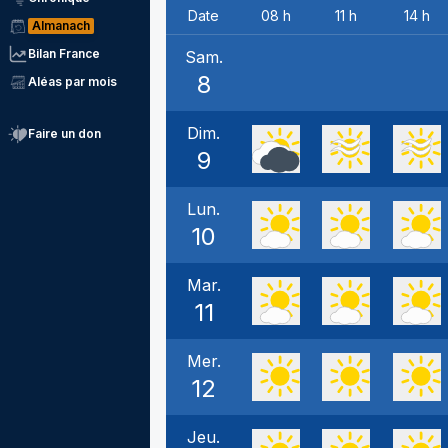
Date
08 h
11 h
14 h
Almanach
Bilan France
Sam.
8
Aléas par mois
Dim.
Faire un don
9
Lun.
10
Mar.
11
Mer.
12
Jeu.