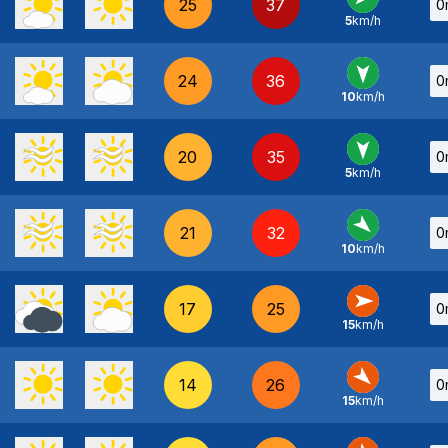
25
37
0
5
km/h
NE
-
24
36
0
10
km/h
N
-
20
35
0
5
km/h
N
-
21
32
0
10
km/h
NO
-
17
25
0
15
km/h
O
-
14
26
0
15
km/h
NO
-