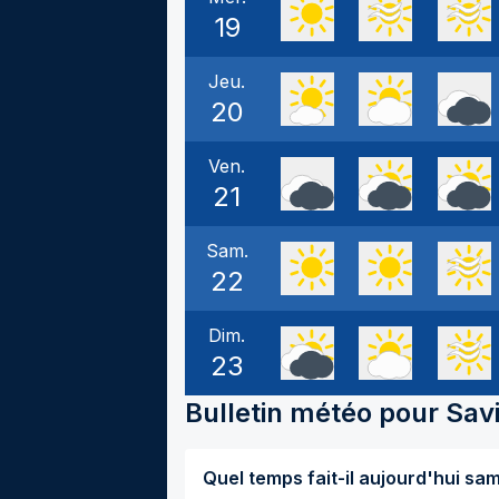
19
Jeu.
20
Ven.
21
Sam.
22
Dim.
23
Bulletin météo pour
Sav