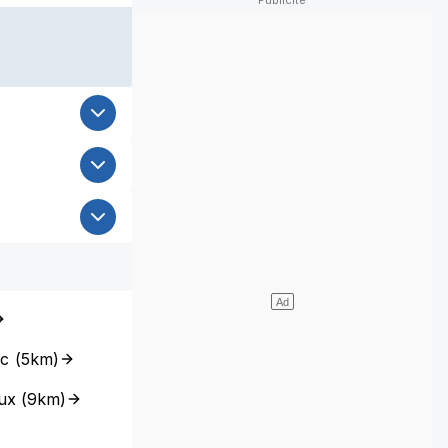
ic
(
5km
)
ux
(
9km
)