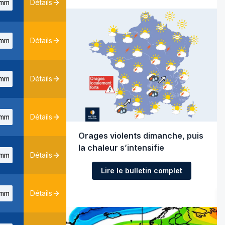
mm
Détails
mm
Détails
mm
Détails
mm
Détails
Orages violents dimanche, puis
la chaleur s’intensifie
mm
Détails
Lire le bulletin complet
mm
Détails