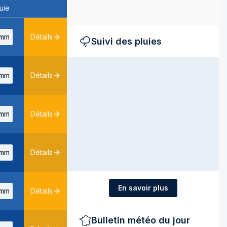
uie
mm
Détails
Suivi des pluies
mm
Détails
mm
Détails
mm
Détails
En savoir plus
mm
Détails
Bulletin météo du jour