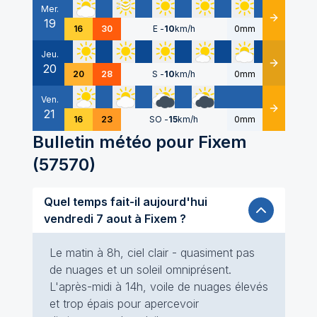
Mer.
19
Détails
16
30
E
-
10
km/h
0mm
Jeu.
20
Détails
20
28
S
-
10
km/h
0mm
Ven.
21
Détails
16
23
SO
-
15
km/h
0mm
Bulletin météo pour
Fixem
(
57570
)
Quel temps fait-il aujourd'hui
vendredi 7 aout à Fixem ?
Le matin à 8h, ciel clair - quasiment pas
de nuages et un soleil omniprésent.
L'après-midi à 14h, voile de nuages élevés
et trop épais pour apercevoir