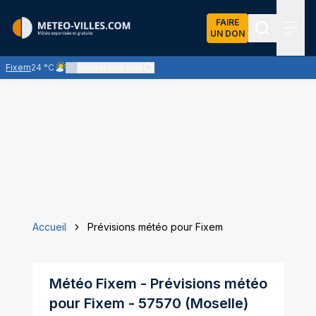
FAIRE
UN DON
Recherch
Menu
Fixem
24 °C
Ajouter une ville
Ciel peu nuageux - le soleil domine largement
Accueil
Prévisions météo pour Fixem
Météo
Fixem
- Prévisions météo
pour
Fixem
-
57570
(
Moselle
)