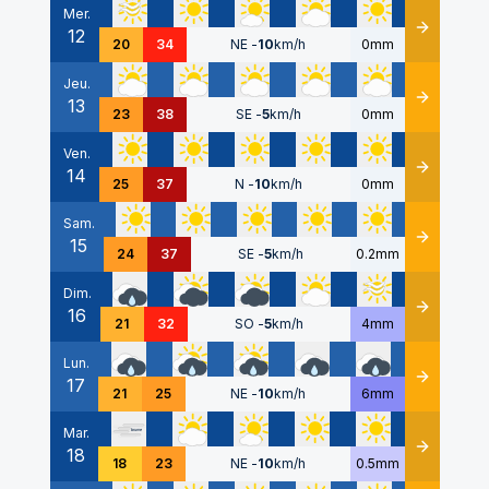
Mer.
12
Détails
20
34
NE
-
10
km/h
0mm
Jeu.
13
Détails
23
38
SE
-
5
km/h
0mm
Ven.
14
Détails
25
37
N
-
10
km/h
0mm
Sam.
15
Détails
24
37
SE
-
5
km/h
0.2mm
Dim.
16
Détails
21
32
SO
-
5
km/h
4mm
Lun.
17
Détails
21
25
NE
-
10
km/h
6mm
Mar.
18
Détails
18
23
NE
-
10
km/h
0.5mm