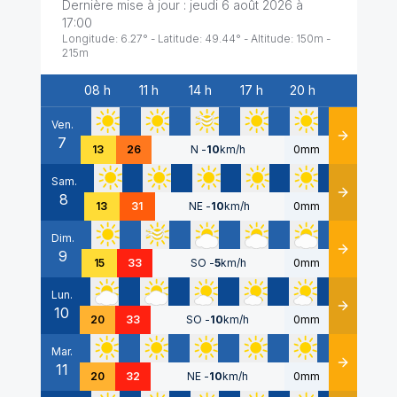
Dernière mise à jour :
jeudi 6 août 2026 à
17:00
Longitude:
6.27
° - Latitude:
49.44
° - Altitude:
150
m -
215
m
08 h
11 h
14 h
17 h
20 h
Date
Ven.
7
Détails
13
26
N
-
10
km/h
0mm
Sam.
8
Détails
13
31
NE
-
10
km/h
0mm
Dim.
9
Détails
15
33
SO
-
5
km/h
0mm
Lun.
10
Détails
20
33
SO
-
10
km/h
0mm
Mar.
11
Détails
20
32
NE
-
10
km/h
0mm