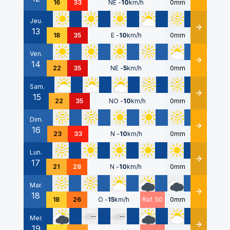
16
33
NE
-
10
km/h
0mm
Jeu.
13
Détails
18
35
E
-
10
km/h
0mm
Ven.
14
Détails
22
35
NE
-
5
km/h
0mm
Sam.
15
Détails
22
35
NO
-
10
km/h
0mm
Dim.
16
Détails
23
33
N
-
10
km/h
0mm
Lun.
17
Détails
21
28
N
-
10
km/h
0mm
Mar.
18
Détails
18
26
O
-
15
km/h
Raf. 50
0mm
Mer.
19
Détails