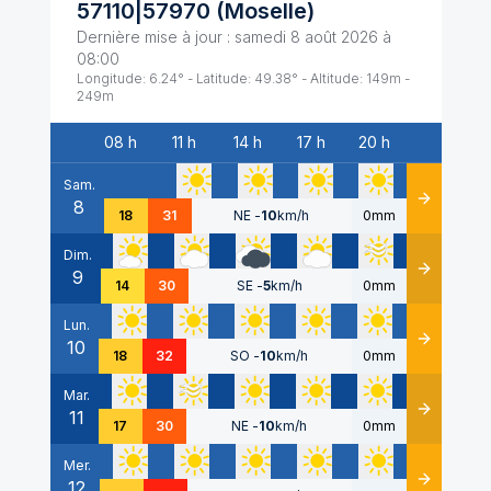
57110|57970
(
Moselle
)
Dernière mise à jour :
samedi 8 août 2026 à
08:00
Longitude:
6.24
° - Latitude:
49.38
° - Altitude:
149
m -
249
m
08 h
11 h
14 h
17 h
20 h
Date
Sam.
8
Détails
18
31
NE
-
10
km/h
0mm
Dim.
9
Détails
14
30
SE
-
5
km/h
0mm
Lun.
10
Détails
18
32
SO
-
10
km/h
0mm
Mar.
11
Détails
17
30
NE
-
10
km/h
0mm
Mer.
12
Détails