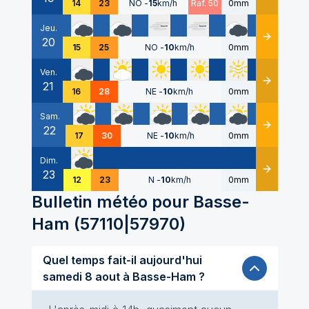
14
23
NO
-
15
km/h
Raf. 50
0mm
Jeu.
20
Détails
15
25
NO
-
10
km/h
0mm
Ven.
21
Détails
16
28
NE
-
10
km/h
0mm
Sam.
22
Détails
17
30
NE
-
10
km/h
0mm
Dim.
23
Détails
12
23
N
-
10
km/h
0mm
Bulletin météo pour
Basse-
Ham
(
57110|57970
)
Quel temps fait-il aujourd'hui
samedi 8 aout à Basse-Ham ?