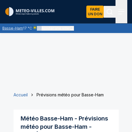
FAIRE
UN DON
Recherch
Menu
Basse-Ham
17 °C
Ajouter une ville
Ciel clair - quasiment pas de nuages et un soleil omnipré
Accueil
Prévisions météo pour Basse-Ham
Météo
Basse-Ham
- Prévisions
météo pour
Basse-Ham
-