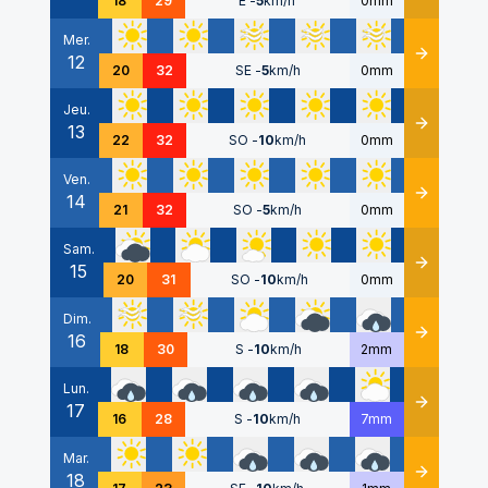
18
29
E
-
5
km/h
0mm
Mer.
12
Détails
20
32
SE
-
5
km/h
0mm
Jeu.
13
Détails
22
32
SO
-
10
km/h
0mm
Ven.
14
Détails
21
32
SO
-
5
km/h
0mm
Sam.
15
Détails
20
31
SO
-
10
km/h
0mm
Dim.
16
Détails
18
30
S
-
10
km/h
2mm
Lun.
17
Détails
16
28
S
-
10
km/h
7mm
Mar.
18
Détails