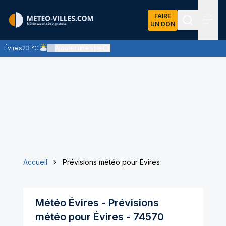
FAIRE
UN DON
Recherch
Menu
Évires
23 °C
Ajouter une ville
Ciel nuageux - les éclaircies et les nuages se partagent le ciel 
Accueil
Prévisions météo pour Évires
Météo
Évires
- Prévisions
météo pour
Évires
-
74570