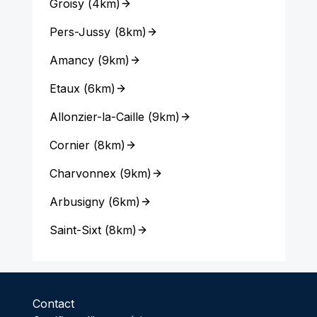
Groisy
(
4km
)
Pers-Jussy
(
8km
)
Amancy
(
9km
)
Etaux
(
6km
)
Allonzier-la-Caille
(
9km
)
Cornier
(
8km
)
Charvonnex
(
9km
)
Arbusigny
(
6km
)
Saint-Sixt
(
8km
)
Contact