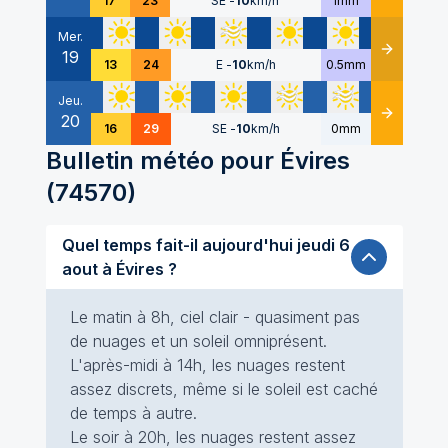
17
23
SE
-
10
km/h
1mm
Mer.
19
Détails
13
24
E
-
10
km/h
0.5mm
Jeu.
20
Détails
16
29
SE
-
10
km/h
0mm
Bulletin météo pour
Évires
(
74570
)
Quel temps fait-il aujourd'hui jeudi 6
aout à Évires ?
Le matin à 8h, ciel clair - quasiment pas
de nuages et un soleil omniprésent.
L'après-midi à 14h, les nuages restent
assez discrets, même si le soleil est caché
de temps à autre.
Le soir à 20h, les nuages restent assez