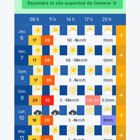
Rejoindre le site expertisé de
Geneve
08 h
11 h
14 h
17 h
20 h
Date
Jeu.
6
Détails
17
28
NE
-
5
km/h
0mm
Ven.
7
Détails
17
28
NE
-
10
km/h
0mm
Sam.
8
Détails
17
30
E
-
5
km/h
0mm
Dim.
9
Détails
20
32
S
-
10
km/h
Raf. 50
0.2mm
Lun.
10
Détails
18
29
S
-
5
km/h
6mm
Mar.
11
Détails