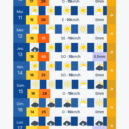
17
26
O
-
15
km/h
0mm
Mar.
11
Détails
15
26
E
-
10
km/h
0mm
Mer.
12
Détails
16
31
SE
-
10
km/h
0mm
Jeu.
13
Détails
18
30
SO
-
15
km/h
0.5mm
Ven.
14
Détails
16
25
SO
-
15
km/h
0mm
Sam.
15
Détails
16
26
O
-
15
km/h
0mm
Dim.
16
Détails
14
25
O
-
10
km/h
0mm
Lun.
17
Détails