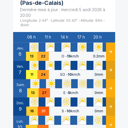
(
Pas-de-Calais
)
Dernière mise à jour :
mercredi 5 août 2026 à
20:00
Longitude:
2.44
° - Latitude:
50.43
° - Altitude:
93
m -
184
m
08 h
11 h
14 h
17 h
20 h
Date
Jeu.
6
Détails
13
22
O
-
15
km/h
0.2mm
Ven.
7
Détails
11
24
SO
-
10
km/h
0mm
Sam.
8
Détails
13
27
E
-
5
km/h
0mm
Dim.
9
Détails
16
31
S
-
10
km/h
0mm
Lun.
10
Détails