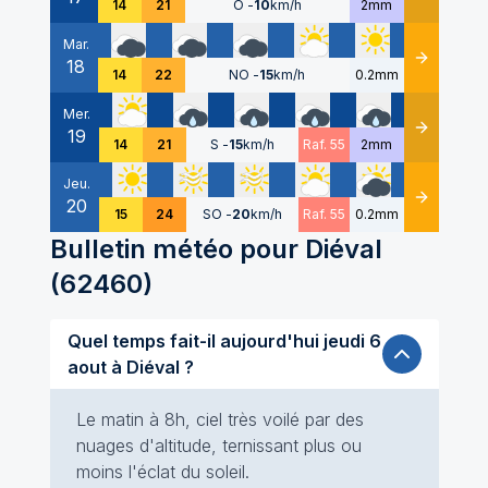
14
21
O
-
10
km/h
2mm
Mar.
18
Détails
14
22
NO
-
15
km/h
0.2mm
Mer.
19
Détails
14
21
S
-
15
km/h
Raf. 55
2mm
Jeu.
20
Détails
15
24
SO
-
20
km/h
Raf. 55
0.2mm
Bulletin météo pour
Diéval
(
62460
)
Quel temps fait-il aujourd'hui jeudi 6
aout à Diéval ?
Le matin à 8h, ciel très voilé par des
nuages d'altitude, ternissant plus ou
moins l'éclat du soleil.