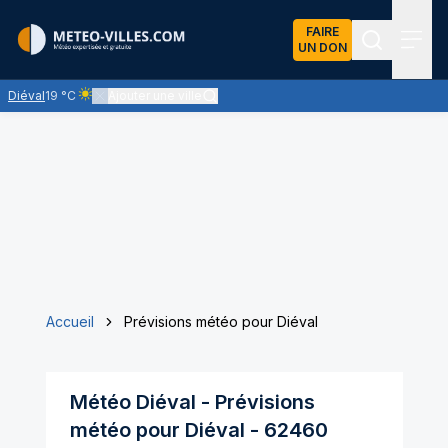
FAIRE
UN DON
Recherch
Menu
Diéval
19 °C
Ajouter une ville
Ciel clair - quasiment pas de nuages et un soleil omniprésent
Accueil
Prévisions météo pour Diéval
Météo
Diéval
- Prévisions
météo pour
Diéval
-
62460