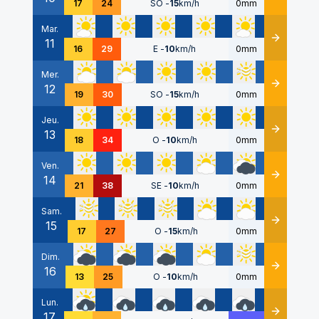
17
24
SO
-
15
km/h
0mm
Mar.
11
Détails
16
29
E
-
10
km/h
0mm
Mer.
12
Détails
19
30
SO
-
15
km/h
0mm
Jeu.
13
Détails
18
34
O
-
10
km/h
0mm
Ven.
14
Détails
21
38
SE
-
10
km/h
0mm
Sam.
15
Détails
17
27
O
-
15
km/h
0mm
Dim.
16
Détails
13
25
O
-
10
km/h
0mm
Lun.
17
Détails