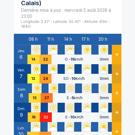
Calais
)
Dernière mise à jour :
mercredi 5 août 2026 à
23:00
Longitude:
2.41
° - Latitude:
50.45
° - Altitude:
83
m -
184
m
08 h
11 h
14 h
17 h
20 h
Date
Jeu.
6
Détails
14
22
O
-
15
km/h
0mm
Ven.
7
Détails
12
24
SO
-
10
km/h
0mm
Sam.
8
Détails
13
27
E
-
5
km/h
0mm
Dim.
9
Détails
16
32
S
-
10
km/h
0mm
Lun.
10
Détails