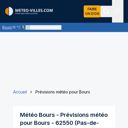
FAIRE
UN DON
Recherch
Menu
Bours
16 °C
Ajouter une ville
Ciel dégagé - quasiment pas de nuages
Accueil
Prévisions météo pour Bours
Météo
Bours
- Prévisions météo
pour
Bours
-
62550
(
Pas-de-