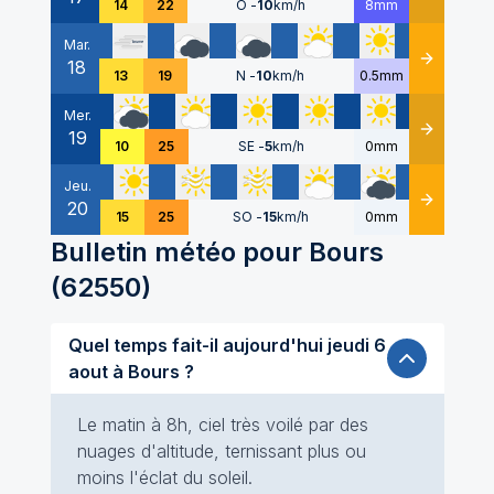
14
22
O
-
10
km/h
8mm
Mar.
18
Détails
13
19
N
-
10
km/h
0.5mm
Mer.
19
Détails
10
25
SE
-
5
km/h
0mm
Jeu.
20
Détails
15
25
SO
-
15
km/h
0mm
Bulletin météo pour
Bours
(
62550
)
Quel temps fait-il aujourd'hui jeudi 6
aout à Bours ?
Le matin à 8h, ciel très voilé par des
nuages d'altitude, ternissant plus ou
moins l'éclat du soleil.