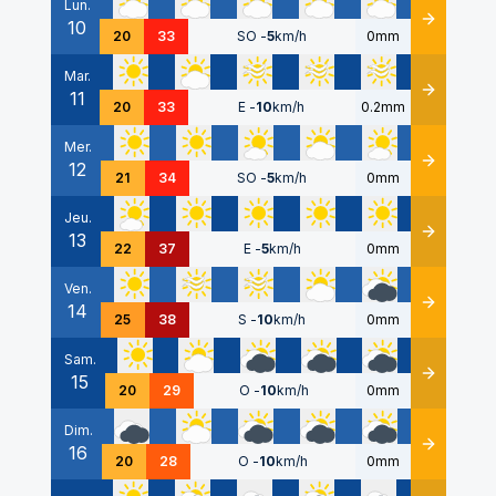
Lun.
10
Détails
20
33
SO
-
5
km/h
0mm
Mar.
11
Détails
20
33
E
-
10
km/h
0.2mm
Mer.
12
Détails
21
34
SO
-
5
km/h
0mm
Jeu.
13
Détails
22
37
E
-
5
km/h
0mm
Ven.
14
Détails
25
38
S
-
10
km/h
0mm
Sam.
15
Détails
20
29
O
-
10
km/h
0mm
Dim.
16
Détails
20
28
O
-
10
km/h
0mm