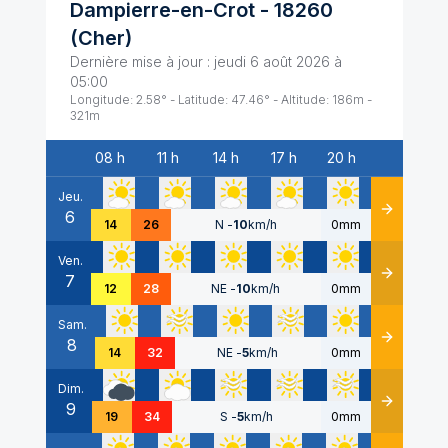
Dampierre-en-Crot
-
18260
(
Cher
)
Dernière mise à jour :
jeudi 6 août 2026 à
05:00
Longitude:
2.58
° - Latitude:
47.46
° - Altitude:
186
m -
321
m
08 h
11 h
14 h
17 h
20 h
Date
Jeu.
6
Détails
14
26
N
-
10
km/h
0mm
Ven.
7
Détails
12
28
NE
-
10
km/h
0mm
Sam.
8
Détails
14
32
NE
-
5
km/h
0mm
Dim.
9
Détails
19
34
S
-
5
km/h
0mm