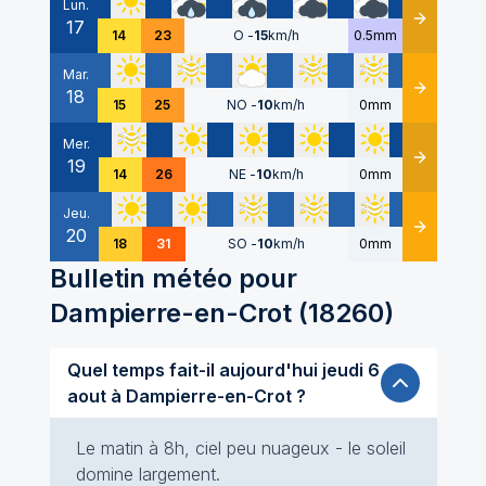
Lun.
17
Détails
14
23
O
-
15
km/h
0.5mm
Mar.
18
Détails
15
25
NO
-
10
km/h
0mm
Mer.
19
Détails
14
26
NE
-
10
km/h
0mm
Jeu.
20
Détails
18
31
SO
-
10
km/h
0mm
Bulletin météo pour
Dampierre-en-Crot
(
18260
)
Quel temps fait-il aujourd'hui jeudi 6
aout à Dampierre-en-Crot ?
Le matin à 8h, ciel peu nuageux - le soleil
domine largement.