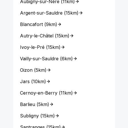
Aubigny-sur-Nère
(
11km
)
Argent-sur-Sauldre
(
15km
)
Blancafort
(
9km
)
Autry-le-Châtel
(
15km
)
Ivoy-le-Pré
(
15km
)
Vailly-sur-Sauldre
(
6km
)
Oizon
(
5km
)
Jars
(
10km
)
Cernoy-en-Berry
(
11km
)
Barlieu
(
5km
)
Subligny
(
15km
)
Santranges
(
15km
)