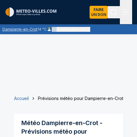
FAIRE
UN DON
Recherch
Menu
Dampierre-en-Crot
14 °C
Ajouter une ville
Ciel peu nuageux - les éclaircies dominent large
Accueil
Prévisions météo pour Dampierre-en-Crot
Météo
Dampierre-en-Crot
-
Prévisions météo pour