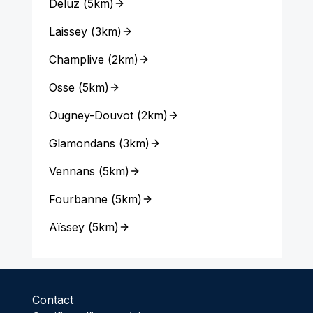
Deluz
(
5km
)
Laissey
(
3km
)
Champlive
(
2km
)
Osse
(
5km
)
Ougney-Douvot
(
2km
)
Glamondans
(
3km
)
Vennans
(
5km
)
Fourbanne
(
5km
)
Aïssey
(
5km
)
Contact