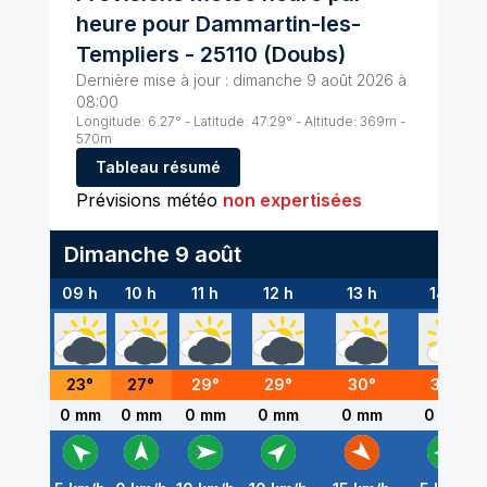
heure pour
Dammartin-les-
Templiers
-
25110
(
Doubs
)
Dernière mise à jour :
dimanche 9 août 2026 à
08:00
Longitude:
6.27
° - Latitude:
47.29
° - Altitude:
369
m -
570
m
Tableau résumé
Prévisions météo
non expertisées
Dimanche 9 août
09 h
10 h
11 h
12 h
13 h
14 h
23
°
27
°
29
°
29
°
30
°
30
°
0 mm
0 mm
0 mm
0 mm
0 mm
0 mm