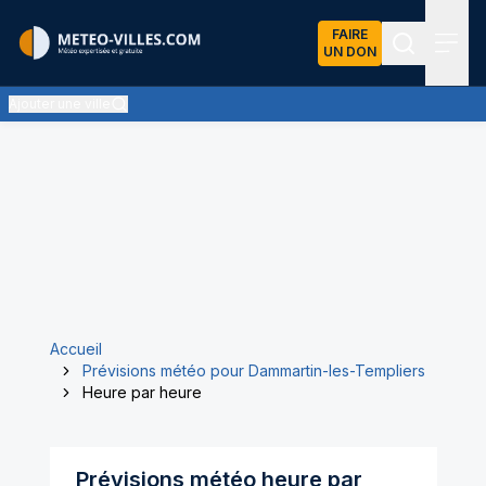
FAIRE
UN DON
Recherch
Menu
Ajouter une ville
Accueil
Prévisions météo pour Dammartin-les-Templiers
Heure par heure
Prévisions météo heure par