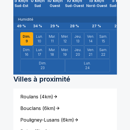
5
km/h
0
km/h
10
km/h
10
km/h
15
km/h
5
km/h
Sud-Est
Sud
Ouest
Sud-Ouest
Nord-Ouest
Sud-Ouest
Humidité
49
%
34
%
29
%
28
%
27
%
27
%
Dim.
Lun.
Mar.
Mer.
Jeu.
Ven.
Sam.
9
10
11
12
13
14
15
Dim.
Lun.
Mar.
Mer.
Jeu.
Ven.
Sam.
16
17
18
19
20
21
22
Dim.
Lun.
23
24
Villes à proximité
Roulans
(
4km
)
Bouclans
(
6km
)
Pouligney-Lusans
(
6km
)