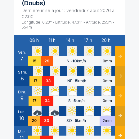
(
Doubs
)
Dernière mise à jour :
vendredi 7 août 2026 à
02:00
Longitude:
6.23
° - Latitude:
47.31
° - Altitude:
255
m -
554
m
08 h
11 h
14 h
17 h
20 h
Date
Ven.
7
Détails
15
29
N
-
10
km/h
0mm
Sam.
8
Détails
17
33
NE
-
5
km/h
0mm
Dim.
9
Détails
17
34
S
-
5
km/h
0mm
Lun.
10
Détails
20
33
SO
-
5
km/h
2mm
Mar.
11
Détails