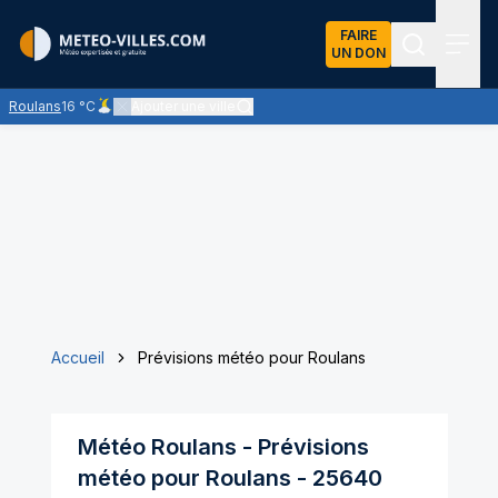
FAIRE
UN DON
Recherch
Menu
Roulans
16 °C
Ajouter une ville
Ciel peu nuageux - les éclaircies dominent largement
Accueil
Prévisions météo pour Roulans
Météo
Roulans
- Prévisions
météo pour
Roulans
-
25640