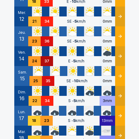
18
33
E
-
10
km/h
0mm
Mer.
12
Détails
21
34
SE
-
5
km/h
0mm
Jeu.
13
Détails
23
36
SE
-
5
km/h
0mm
Ven.
14
Détails
24
37
E
-
5
km/h
0mm
Sam.
15
Détails
25
35
SE
-
10
km/h
0mm
Dim.
16
Détails
22
34
S
-
5
km/h
3mm
Lun.
17
Détails
18
23
S
-
5
km/h
13mm
Mar.
18
Détails