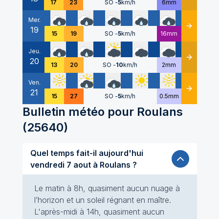
17
23
SO
-
5
km/h
6mm
Mer.
19
Détails
15
19
SO
-
5
km/h
16mm
Jeu.
20
Détails
13
20
SO
-
10
km/h
2mm
Ven.
21
Détails
15
27
SO
-
5
km/h
0.5mm
Bulletin météo pour
Roulans
(
25640
)
Quel temps fait-il aujourd'hui
vendredi 7 aout à Roulans ?
Le matin à 8h, quasiment aucun nuage à
l’horizon et un soleil régnant en maître.
L'après-midi à 14h, quasiment aucun