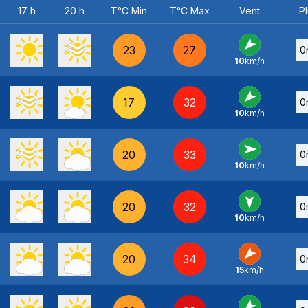
17 h
20 h
T°C Min
T°C Max
Vent
Pl
23
27
0
10
km/h
NE
-
17
32
0
10
km/h
NE
-
20
33
0
10
km/h
O
-
20
32
0
10
km/h
N
-
20
34
0
15
km/h
NE
-