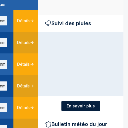
uie
mm
Détails
Suivi des pluies
mm
Détails
mm
Détails
mm
Détails
En savoir plus
mm
Détails
Bulletin météo du jour