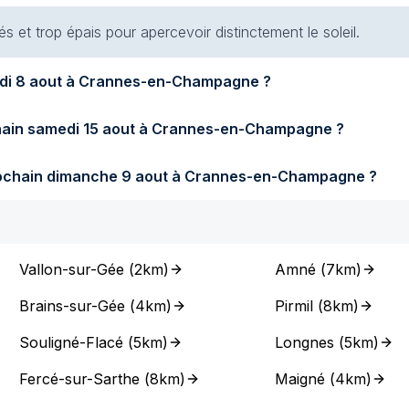
s et trop épais pour apercevoir distinctement le soleil.
Quel temps fera-t-il demain samedi 8 aout à Crannes-en-Champagne ?
Quel temps fera-t-il samedi prochain samedi 15 aout à Crannes-en-Champagne ?
Quel temps fera-t-il dimanche prochain dimanche 9 aout à Crannes-en-Champagne ?
Vallon-sur-Gée
(
2km
)
Amné
(
7km
)
Brains-sur-Gée
(
4km
)
Pirmil
(
8km
)
Souligné-Flacé
(
5km
)
Longnes
(
5km
)
Fercé-sur-Sarthe
(
8km
)
Maigné
(
4km
)