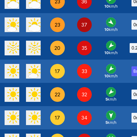
23
36
0
10
km/h
NE
-
23
37
0
10
km/h
NO
-
20
35
0.
10
km/h
NE
-
17
33
8
10
km/h
NE
-
22
32
0
5
km/h
NE
-
17
34
0
5
km/h
N
-