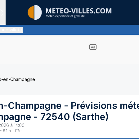
Sites expertis&eacute;s
 une ville
quasiment pas de nuages et un soleil omniprésent
es-en-Champagne
en-Champagne
- Prévisions mét
mpagne
-
72540
(
Sarthe
)
2026 à 14:00
e:
52
m -
117
m