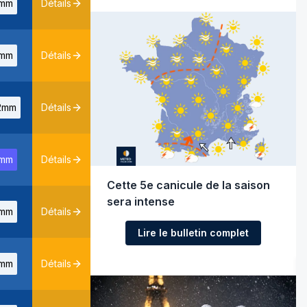
mm
Détails
mm
Détails
2mm
Détails
mm
Détails
Cette 5e canicule de la saison
sera intense
mm
Détails
Lire le bulletin complet
mm
Détails