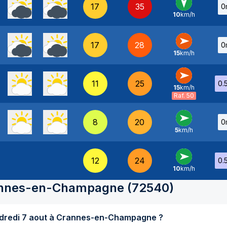
17
35
0
10
km/h
N
-
17
28
0
15
km/h
O
-
11
25
0.
15
km/h
O
-
Raf. 50
8
20
0
5
km/h
O
-
12
24
0.
10
km/h
O
-
nnes-en-Champagne
(
72540
)
Quel temps fait-il aujourd'hui vendredi 7 aout à Crannes-en-Champagne ?