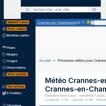
Rechercher
Menu secondaire
Bulletin France
Crannes-en-Champagne
26 °C
Ajouter
Ciel clair - 
Prévi. saison
Modèles météo
Pluies
Nuages
Accueil
Prévisions météo pour Crann
Orages
Observations
Votre quartier
Météo
Crannes-
Nos articles
Crannes-en-Cha
X (Twitter)
Dernière mise à jour :
vendredi 7 août 
Longitude:
-0.05
° - Latitude:
47.98
° - Altitud
Chronique