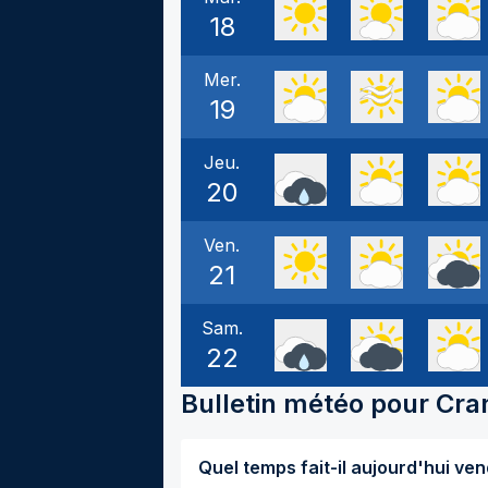
18
Mer.
19
Jeu.
20
Ven.
21
Sam.
22
Bulletin météo pour
Cra