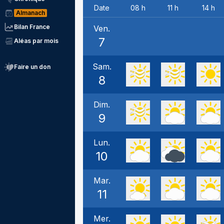
Date
08 h
11 h
14 h
Almanach
Bilan France
Ven.
7
Aléas par mois
Sam.
Faire un don
8
Dim.
9
Lun.
10
Mar.
11
Mer.