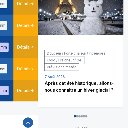
mm
Détails
mm
Détails
5mm
Détails
Douceur / Forte chaleur / Incendies
Froid / Fraîcheur / Gel
Prévisions météo
mm
Détails
7 Août 2026
Après cet été historique, allons-
nous connaître un hiver glacial ?
5mm
Détails
0
1
2
3
4
5