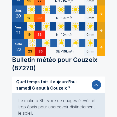
19
27
NO
-
15
km/h
0mm
Jeu.
20
Détails
17
30
N
-
10
km/h
0mm
Ven.
21
Détails
19
33
N
-
10
km/h
0mm
Sam.
22
Détails
23
36
SE
-
10
km/h
0mm
Bulletin météo pour
Couzeix
(
87270
)
Quel temps fait-il aujourd'hui
samedi 8 aout à Couzeix ?
Le matin à 8h, voile de nuages élevés et
trop épais pour apercevoir distinctement
le soleil.