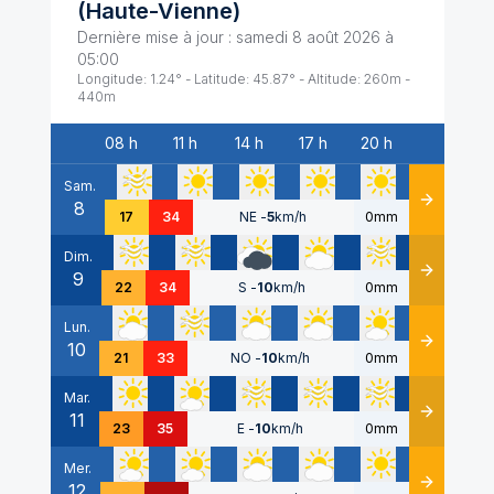
(
Haute-Vienne
)
Dernière mise à jour :
samedi 8 août 2026 à
05:00
Longitude:
1.24
° - Latitude:
45.87
° - Altitude:
260
m -
440
m
08 h
11 h
14 h
17 h
20 h
Date
Sam.
8
Détails
17
34
NE
-
5
km/h
0mm
Dim.
9
Détails
22
34
S
-
10
km/h
0mm
Lun.
10
Détails
21
33
NO
-
10
km/h
0mm
Mar.
11
Détails
23
35
E
-
10
km/h
0mm
Mer.
12
Détails