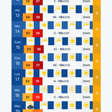
22
37
E
-
10
km/h
0mm
Jeu.
13
Détails
24
38
NE
-
10
km/h
0mm
Ven.
14
Détails
23
36
O
-
10
km/h
0mm
Sam.
15
Détails
23
38
SE
-
10
km/h
0mm
Dim.
16
Détails
24
37
NE
-
10
km/h
0mm
Lun.
17
Détails
22
35
N
-
10
km/h
0mm
Mar.
18
Détails
21
33
O
-
10
km/h
0mm
Mer.
19
Détails