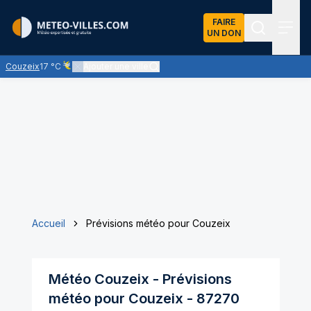
FAIRE
UN DON
Recherch
Menu
Couzeix
17 °C
Ajouter une ville
Ciel voilé par des nuages d'altitude, ternissant plus ou moins l
Accueil
Prévisions météo pour Couzeix
Météo
Couzeix
- Prévisions
météo pour
Couzeix
-
87270