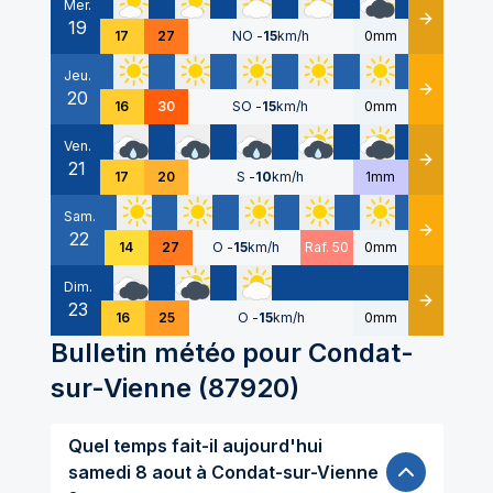
Mer.
19
Détails
17
27
NO
-
15
km/h
0mm
Jeu.
20
Détails
16
30
SO
-
15
km/h
0mm
Ven.
21
Détails
17
20
S
-
10
km/h
1mm
Sam.
22
Détails
14
27
O
-
15
km/h
Raf. 50
0mm
Dim.
23
Détails
16
25
O
-
15
km/h
0mm
Bulletin météo pour
Condat-
sur-Vienne
(
87920
)
Quel temps fait-il aujourd'hui
samedi 8 aout à Condat-sur-Vienne