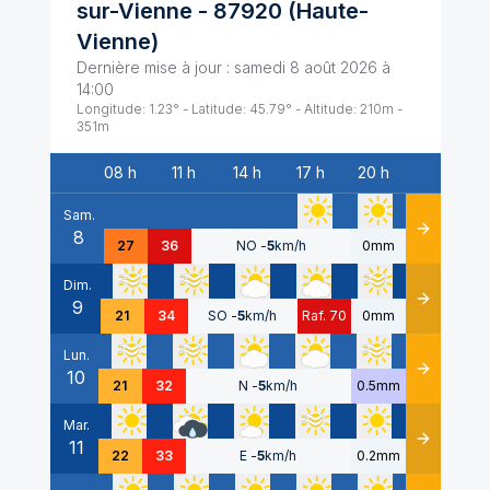
sur-Vienne
-
87920
(
Haute-
Vienne
)
Dernière mise à jour :
samedi 8 août 2026 à
14:00
Longitude:
1.23
° - Latitude:
45.79
° - Altitude:
210
m -
351
m
08 h
11 h
14 h
17 h
20 h
Date
Sam.
8
Détails
27
36
NO
-
5
km/h
0mm
Dim.
9
Détails
21
34
SO
-
5
km/h
Raf. 70
0mm
Lun.
10
Détails
21
32
N
-
5
km/h
0.5mm
Mar.
11
Détails
22
33
E
-
5
km/h
0.2mm