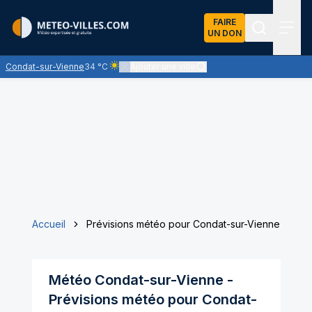
FAIRE
UN DON
Recherch
Menu
Condat-sur-Vienne
34 °C
Ajouter une ville
Ciel clair - quasiment pas de nuages et un soleil
Accueil
Prévisions météo pour Condat-sur-Vienne
Météo
Condat-sur-Vienne
-
Prévisions météo pour
Condat-