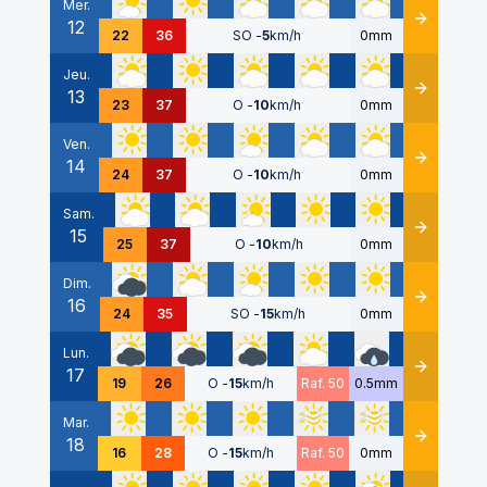
Mer.
12
Détails
22
36
SO
-
5
km/h
0mm
Jeu.
13
Détails
23
37
O
-
10
km/h
0mm
Ven.
14
Détails
24
37
O
-
10
km/h
0mm
Sam.
15
Détails
25
37
O
-
10
km/h
0mm
Dim.
16
Détails
24
35
SO
-
15
km/h
0mm
Lun.
17
Détails
19
26
O
-
15
km/h
Raf. 50
0.5mm
Mar.
18
Détails
16
28
O
-
15
km/h
Raf. 50
0mm