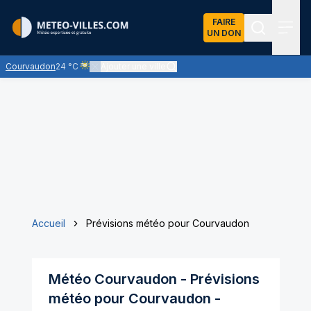
FAIRE
UN DON
Recherch
Menu
Courvaudon
24 °C
Ajouter une ville
Ciel voilé par des nuages d'altitude, ternissant plus ou moi
Accueil
Prévisions météo pour Courvaudon
Météo
Courvaudon
- Prévisions
météo pour
Courvaudon
-