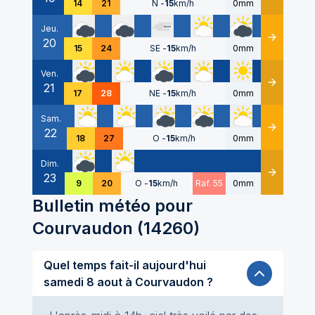
14
21
N
-
15
km/h
0mm
Jeu.
20
Détails
15
24
SE
-
15
km/h
0mm
Ven.
21
Détails
17
28
NE
-
15
km/h
0mm
Sam.
22
Détails
18
27
O
-
15
km/h
0mm
Dim.
23
Détails
9
20
O
-
15
km/h
Raf. 55
0mm
Bulletin météo pour
Courvaudon
(
14260
)
Quel temps fait-il aujourd'hui
samedi 8 aout à Courvaudon ?