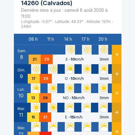
14260
(
Calvados
)
Dernière mise à jour :
samedi 8 août 2026 à
11:00
Longitude:
-0.57
° - Latitude:
49.03
° - Altitude:
137
m -
249
m
08 h
11 h
14 h
17 h
20 h
Date
Sam.
8
Détails
21
29
E
-
10
km/h
0mm
Dim.
9
Détails
17
29
O
-
10
km/h
0mm
Lun.
10
Détails
13
26
NO
-
10
km/h
0mm
Mar.
11
Détails
15
31
E
-
15
km/h
0mm
Mer.
12
Détails