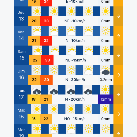
19
34
E
-
10
km/h
0mm
Jeu.
13
Détails
20
33
NE
-
10
km/h
0mm
Ven.
14
Détails
21
32
N
-
10
km/h
0mm
Sam.
15
Détails
22
33
NE
-
15
km/h
0mm
Dim.
16
Détails
22
30
N
-
20
km/h
0.2mm
Lun.
17
Détails
18
21
N
-
20
km/h
12mm
Mar.
18
Détails
15
22
NO
-
15
km/h
0mm
Mer.
19
Détails