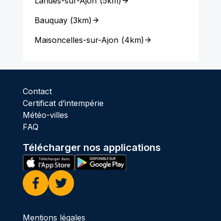
Landes-sur-Ajon
(
5km
)
Bauquay
(
3km
)
Maisoncelles-sur-Ajon
(
4km
)
Contact
Certificat d’intempérie
Météo-villes
FAQ
Télécharger nos applications
Facebook
Twitter
Mentions légales