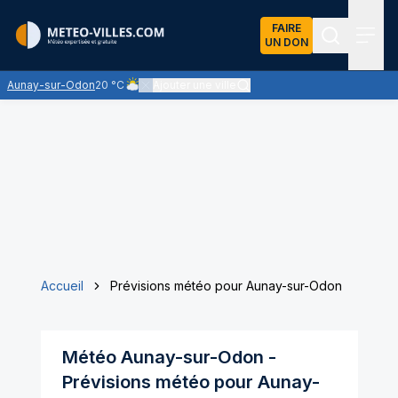
FAIRE
UN DON
Recherch
Menu
Aunay-sur-Odon
20 °C
Ajouter une ville
Ciel nuageux - les éclaircies et les nuages se partage
Accueil
Prévisions météo pour Aunay-sur-Odon
Météo
Aunay-sur-Odon
-
Prévisions météo pour
Aunay-