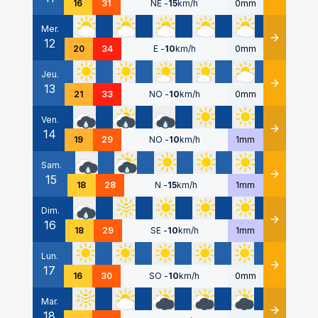
16
31
NE
-
15
km/h
0mm
Mer.
12
Détails
20
34
E
-
10
km/h
0mm
Jeu.
13
Détails
21
33
NO
-
10
km/h
0mm
Ven.
14
Détails
19
29
NO
-
10
km/h
1mm
Sam.
15
Détails
18
28
N
-
15
km/h
1mm
Dim.
16
Détails
18
29
SE
-
10
km/h
1mm
Lun.
17
Détails
16
30
SO
-
10
km/h
0mm
Mar.
18
Détails