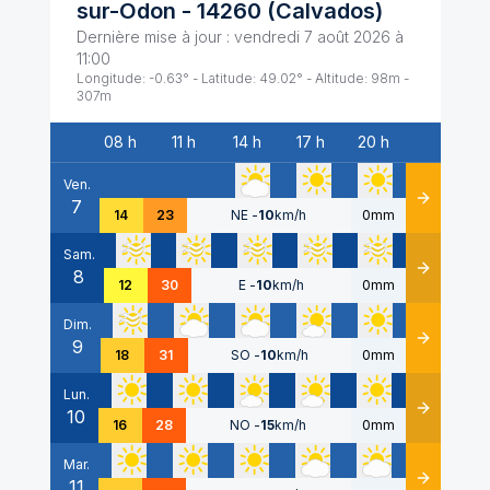
sur-Odon
-
14260
(
Calvados
)
Dernière mise à jour :
vendredi 7 août 2026 à
11:00
Longitude:
-0.63
° - Latitude:
49.02
° - Altitude:
98
m -
307
m
08 h
11 h
14 h
17 h
20 h
Date
Ven.
7
Détails
14
23
NE
-
10
km/h
0mm
Sam.
8
Détails
12
30
E
-
10
km/h
0mm
Dim.
9
Détails
18
31
SO
-
10
km/h
0mm
Lun.
10
Détails
16
28
NO
-
15
km/h
0mm
Mar.
11
Détails