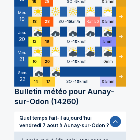
16
28
SO
-
5
km/h
0.2mm
Mer.
19
Détails
18
28
SO
-
15
km/h
Raf. 50
0.5mm
Jeu.
20
Détails
12
19
O
-
10
km/h
5mm
Ven.
21
Détails
10
20
O
-
10
km/h
0mm
Sam.
22
Détails
14
17
SO
-
10
km/h
0.5mm
Bulletin météo pour
Aunay-
sur-Odon
(
14260
)
Quel temps fait-il aujourd'hui
vendredi 7 aout à Aunay-sur-Odon ?