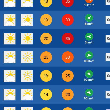
18
35
0
15
km/h
E
-
19
33
0
5
km/h
SO
-
20
35
0
5
km/h
E
-
23
30
0
10
km/h
O
-
18
25
0
10
km/h
NO
-
14
23
0
10
km/h
NO
-