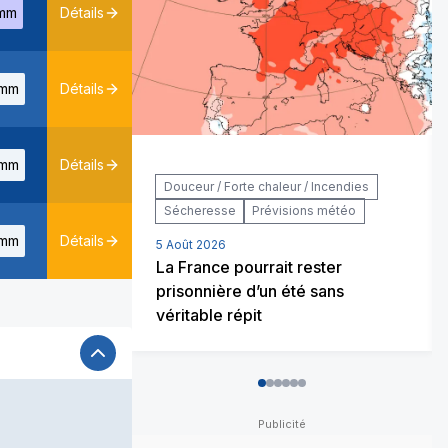
mm
Détails
mm
Détails
mm
Détails
Douceur / Forte chaleur / Incendies
Sécheresse
Prévisions météo
mm
Détails
5 Août 2026
La France pourrait rester
prisonnière d’un été sans
véritable répit
0
1
2
3
4
5