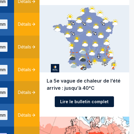
mm
Détails
mm
Détails
mm
Détails
mm
Détails
La 5e vague de chaleur de l’été
arrive : jusqu’à 40°C
mm
Détails
Lire le bulletin complet
mm
Détails