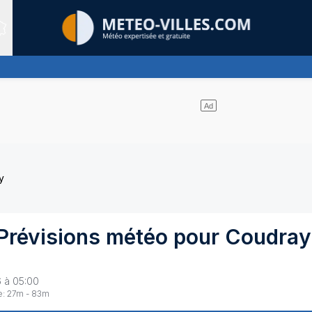
Sites expertis&eacute;s
itude, ternissant plus ou moins l'éclat du soleil
y
Prévisions météo pour
Coudray
)
6 à 05:00
e:
27
m -
83
m