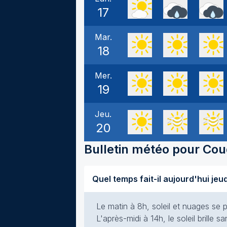
17
Mar.
18
Mer.
19
Jeu.
20
Bulletin météo pour
Cou
Le matin à 8h, soleil et nuages se p
L'après-midi à 14h, le soleil brille