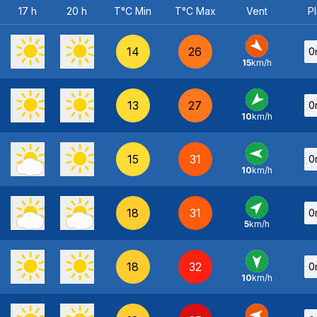
17 h
20 h
T°C Min
T°C Max
Vent
Pl
14
26
0
15
km/h
NO
-
13
27
0
10
km/h
NE
-
15
31
0
10
km/h
E
-
18
31
0
5
km/h
SO
-
18
32
0
10
km/h
N
-