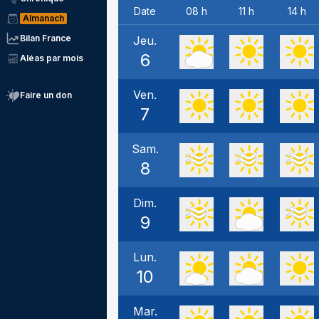
Date
08 h
11 h
14 h
Almanach
Bilan France
Jeu.
6
Aléas par mois
Ven.
Faire un don
7
Sam.
8
Dim.
9
Lun.
10
Mar.