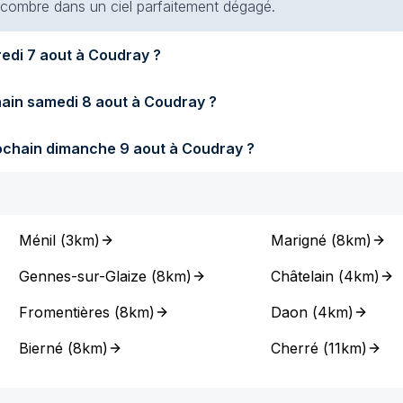
 encombre dans un ciel parfaitement dégagé.
Quel temps fera-t-il demain vendredi 7 aout à Coudray ?
Quel temps fera-t-il samedi prochain samedi 8 aout à Coudray ?
Quel temps fera-t-il dimanche prochain dimanche 9 aout à Coudray ?
Ménil
(
3km
)
Marigné
(
8km
)
Gennes-sur-Glaize
(
8km
)
Châtelain
(
4km
)
Fromentières
(
8km
)
Daon
(
4km
)
Bierné
(
8km
)
Cherré
(
11km
)