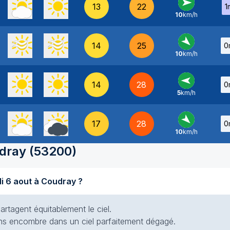
13
22
1
10
km/h
O
-
14
25
0
10
km/h
NO
-
14
28
0
5
km/h
E
-
17
28
0
10
km/h
NO
-
dray
(
53200
)
Quel temps fait-il aujourd'hui jeudi 6 aout à Coudray ?
artagent équitablement le ciel.
 sans encombre dans un ciel parfaitement dégagé.