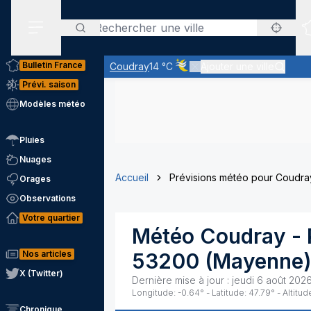
Rechercher
Menu secondaire
Bulletin France
Coudray
14 °C
Ajouter une ville
Ciel voilé par des nuages d'alt
Prévi. saison
Modèles météo
Pluies
Nuages
Accueil
Prévisions météo pour Coudra
Orages
Observations
Votre quartier
Météo
Coudray
- 
Nos articles
53200
(
Mayenne
X (Twitter)
Dernière mise à jour :
jeudi 6 août 202
Longitude:
-0.64
° - Latitude:
47.79
° - Altitud
Chronique