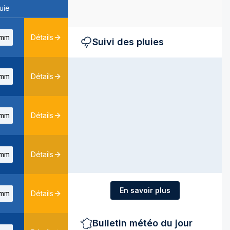
uie
mm
Détails
Suivi des pluies
mm
Détails
mm
Détails
mm
Détails
En savoir plus
mm
Détails
Bulletin météo du jour