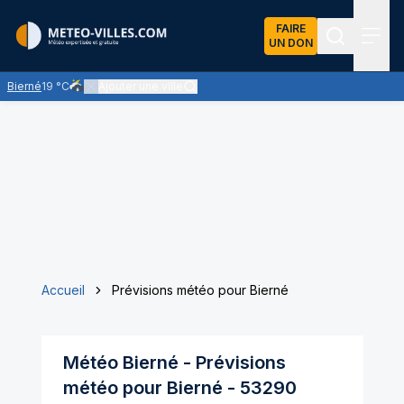
FAIRE
UN DON
Recherch
Menu
Bierné
19 °C
Ajouter une ville
Risque de quelques averses de pluie, faibles à modérées
Accueil
Prévisions météo pour Bierné
Météo
Bierné
- Prévisions
météo pour
Bierné
-
53290