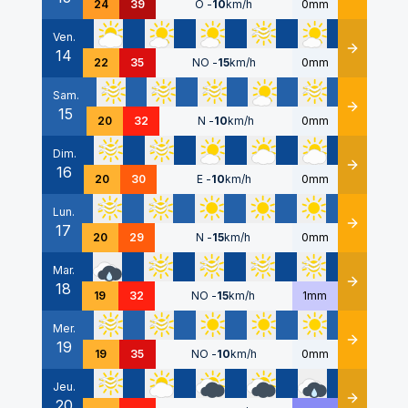
24
39
O
-
10
km/h
0mm
Ven.
14
Détails
22
35
NO
-
15
km/h
0mm
Sam.
15
Détails
20
32
N
-
10
km/h
0mm
Dim.
16
Détails
20
30
E
-
10
km/h
0mm
Lun.
17
Détails
20
29
N
-
15
km/h
0mm
Mar.
18
Détails
19
32
NO
-
15
km/h
1mm
Mer.
19
Détails
19
35
NO
-
10
km/h
0mm
Jeu.
20
Détails