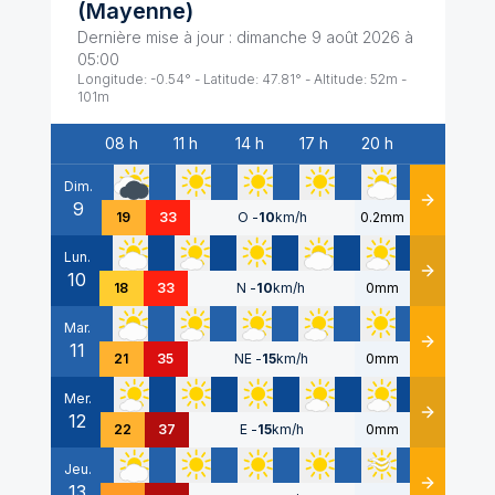
(
Mayenne
)
Dernière mise à jour :
dimanche 9 août 2026 à
05:00
Longitude:
-0.54
° - Latitude:
47.81
° - Altitude:
52
m -
101
m
08 h
11 h
14 h
17 h
20 h
Date
Dim.
9
Détails
19
33
O
-
10
km/h
0.2mm
Lun.
10
Détails
18
33
N
-
10
km/h
0mm
Mar.
11
Détails
21
35
NE
-
15
km/h
0mm
Mer.
12
Détails
22
37
E
-
15
km/h
0mm
Jeu.
13
Détails