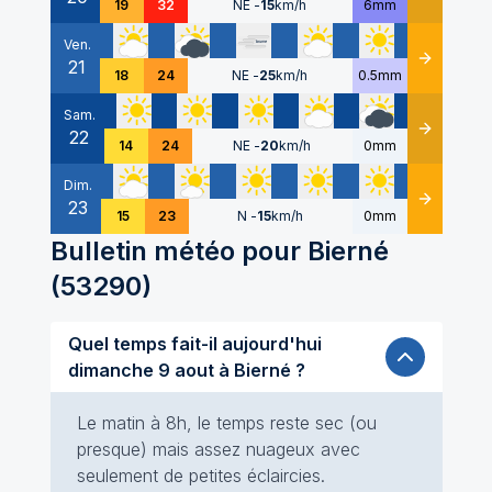
19
32
NE
-
15
km/h
6mm
Ven.
21
Détails
18
24
NE
-
25
km/h
0.5mm
Sam.
22
Détails
14
24
NE
-
20
km/h
0mm
Dim.
23
Détails
15
23
N
-
15
km/h
0mm
Bulletin météo pour
Bierné
(
53290
)
Quel temps fait-il aujourd'hui
dimanche 9 aout à Bierné ?
Le matin à 8h, le temps reste sec (ou
presque) mais assez nuageux avec
seulement de petites éclaircies.