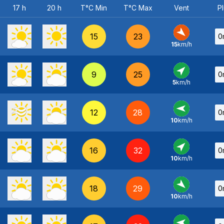
17 h
20 h
T°C Min
T°C Max
Vent
Pl
15
23
0
15
km/h
NO
-
9
25
0
5
km/h
SO
-
12
28
0
10
km/h
E
-
16
32
0
10
km/h
SO
-
18
29
0
10
km/h
NO
-