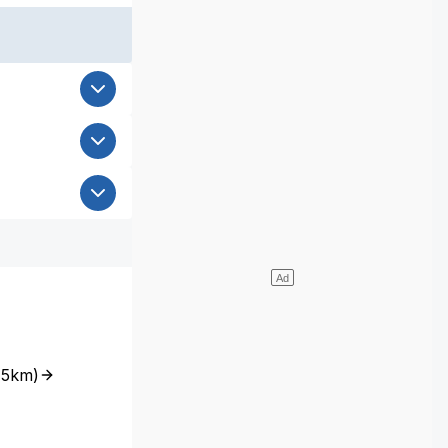
(
5km
)