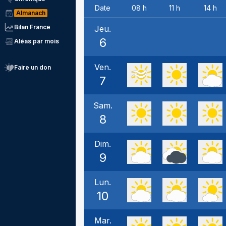
Date
08 h
11 h
14 h
Almanach
Bilan France
Jeu.
6
Aléas par mois
Ven.
Faire un don
7
Sam.
8
Dim.
9
Lun.
10
Mar.