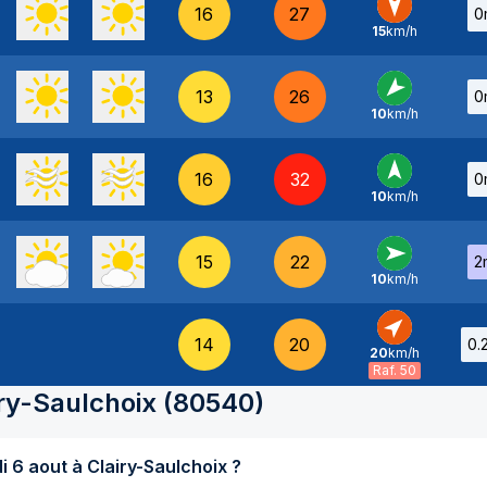
16
27
0
15
km/h
N
-
13
26
0
10
km/h
NE
-
16
32
0
10
km/h
S
-
15
22
2
10
km/h
O
-
14
20
0.
20
km/h
SO
-
Raf. 50
ry-Saulchoix
(
80540
)
Quel temps fait-il aujourd'hui jeudi 6 aout à Clairy-Saulchoix ?