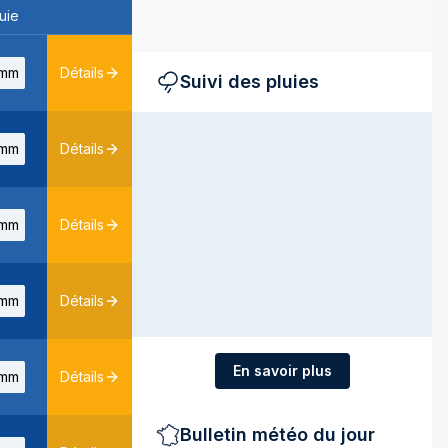
uie
mm
Détails
Suivi des pluies
mm
Détails
mm
Détails
mm
Détails
En savoir plus
mm
Détails
Bulletin météo du jour