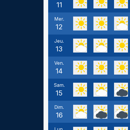
11
Mer.
12
Jeu.
13
Ven.
14
Sam.
15
Dim.
16
Lun.