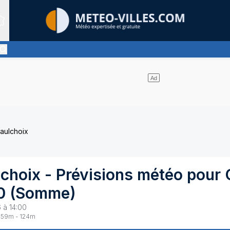
Sites expertis&eacute;s
ircies et les nuages se partagent le ciel - pas de pluie
Saulchoix
lchoix
- Prévisions météo pour
0
(
Somme
)
 à 14:00
59
m -
124
m