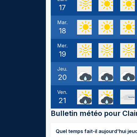
17
Mar.
18
Mer.
19
Jeu.
20
Ven.
21
Bulletin météo pour
Clai