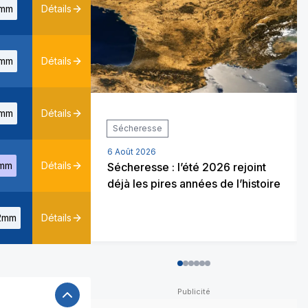
mm
Détails
mm
Détails
mm
Détails
Sécheresse
6 Août 2026
mm
Détails
Sécheresse : l’été 2026 rejoint
déjà les pires années de l’histoire
2mm
Détails
0
1
2
3
4
5