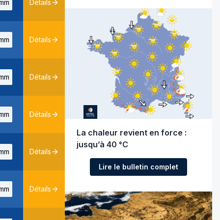
mm
Détails
mm
Détails
mm
Détails
mm
Détails
La chaleur revient en force :
jusqu’à 40 °C
mm
Détails
Lire le bulletin complet
mm
Détails