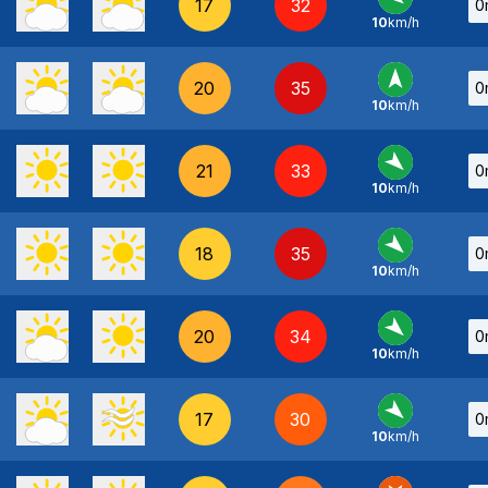
17
32
0
10
km/h
E
-
20
35
0
10
km/h
S
-
21
33
0
10
km/h
NO
-
18
35
0
10
km/h
NO
-
20
34
0
10
km/h
NO
-
17
30
0
10
km/h
NO
-