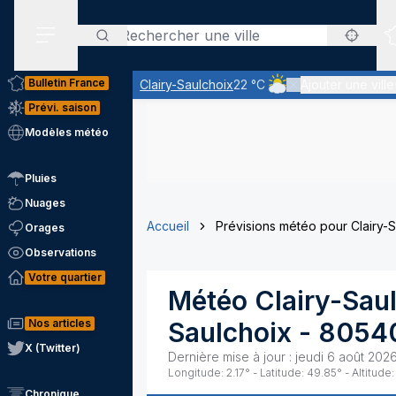
Rechercher
Menu secondaire
Bulletin France
Clairy-Saulchoix
22 °C
Ajouter une ville
Ciel nuageux - les écla
Prévi. saison
Modèles météo
Pluies
Nuages
Accueil
Prévisions météo pour Clairy-
Orages
Observations
Votre quartier
Météo
Clairy-Sau
Nos articles
Saulchoix
-
8054
X (Twitter)
Dernière mise à jour :
jeudi 6 août 2026
Longitude:
2.17
° - Latitude:
49.85
° - Altitude:
Chronique