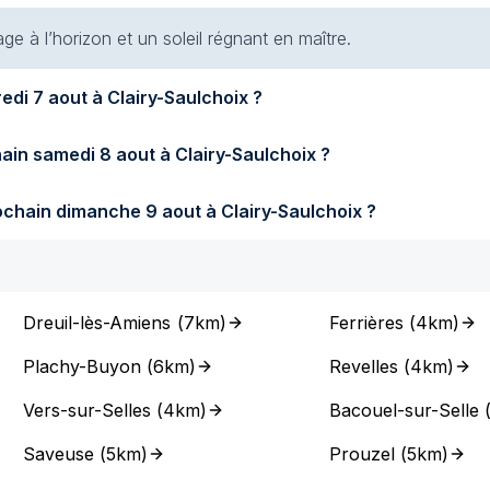
e à l’horizon et un soleil régnant en maître.
Quel temps fera-t-il demain vendredi 7 aout à Clairy-Saulchoix ?
Quel temps fera-t-il samedi prochain samedi 8 aout à Clairy-Saulchoix ?
Quel temps fera-t-il dimanche prochain dimanche 9 aout à Clairy-Saulchoix ?
Dreuil-lès-Amiens
(
7km
)
Ferrières
(
4km
)
Plachy-Buyon
(
6km
)
Revelles
(
4km
)
Vers-sur-Selles
(
4km
)
Bacouel-sur-Selle
Saveuse
(
5km
)
Prouzel
(
5km
)