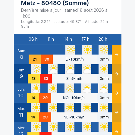
Metz
-
80480
(
Somme
)
Dernière mise à jour :
samedi 8 août 2026 à
11:00
Longitude:
2.24
° - Latitude:
49.87
° - Altitude:
22
m -
85
m
08 h
11 h
14 h
17 h
20 h
Date
Sam.
8
Détails
21
30
E
-
10
km/h
0mm
Dim.
9
Détails
13
33
S
-
5
km/h
0mm
Lun.
10
Détails
14
29
NO
-
10
km/h
0mm
Mar.
11
Détails
14
28
NE
-
10
km/h
0mm
Mer.
12
Détails