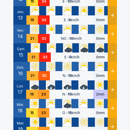
15
34
E
-
10
km/h
0mm
Jeu.
13
Détails
19
34
E
-
5
km/h
0mm
Ven.
14
Détails
21
33
NO
-
10
km/h
0mm
Sam.
15
Détails
21
33
S
-
5
km/h
0mm
Dim.
16
Détails
21
30
N
-
15
km/h
0mm
Lun.
17
Détails
19
23
N
-
15
km/h
2mm
Mar.
18
Détails
15
23
O
-
15
km/h
0mm
Mer.
19
Détails