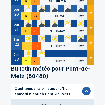
14
23
SO
-
10
km/h
0mm
Jeu.
20
Détails
14
24
E
-
10
km/h
0mm
Ven.
21
Détails
16
28
NE
-
15
km/h
0mm
Sam.
22
Détails
18
30
E
-
10
km/h
0mm
Dim.
23
Détails
11
25
O
-
10
km/h
0mm
Bulletin météo pour
Pont-de-
Metz
(
80480
)
Quel temps fait-il aujourd'hui
samedi 8 aout à Pont-de-Metz ?