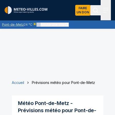
FAIRE
UN DON
Recherch
Menu
Pont-de-Metz
24 °C
Ajouter une ville
Ciel clair - quasiment pas de nuages et un soleil omni
Accueil
Prévisions météo pour Pont-de-Metz
Météo
Pont-de-Metz
-
Prévisions météo pour
Pont-de-