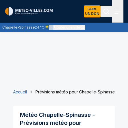
FAIRE
UN DON
Recherch
Menu
Chapelle-Spinasse
24 °C
Ajouter une ville
Ciel clair - quasiment pas de nuages et un soleil
Accueil
Prévisions météo pour Chapelle-Spinasse
Météo
Chapelle-Spinasse
-
Prévisions météo pour