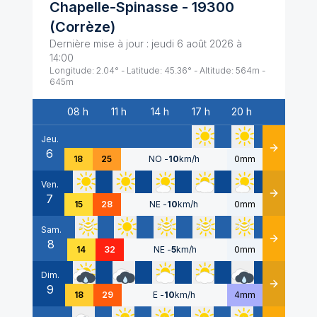
Chapelle-Spinasse
-
19300
(
Corrèze
)
Dernière mise à jour :
jeudi 6 août 2026 à
14:00
Longitude:
2.04
° - Latitude:
45.36
° - Altitude:
564
m -
645
m
08 h
11 h
14 h
17 h
20 h
Date
Jeu.
6
Détails
18
25
NO
-
10
km/h
0mm
Ven.
7
Détails
15
28
NE
-
10
km/h
0mm
Sam.
8
Détails
14
32
NE
-
5
km/h
0mm
Dim.
9
Détails
18
29
E
-
10
km/h
4mm