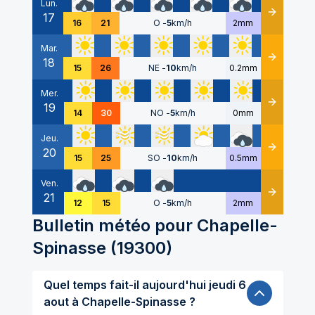
Lun.
17
Détails
16
21
O
-
5
km/h
2mm
Mar.
18
Détails
15
26
NE
-
10
km/h
0.2mm
Mer.
19
Détails
14
30
NO
-
5
km/h
0mm
Jeu.
20
Détails
15
25
SO
-
10
km/h
0.5mm
Ven.
21
Détails
12
15
O
-
5
km/h
2mm
Bulletin météo pour
Chapelle-
Spinasse
(
19300
)
Quel temps fait-il aujourd'hui jeudi 6
aout à Chapelle-Spinasse ?