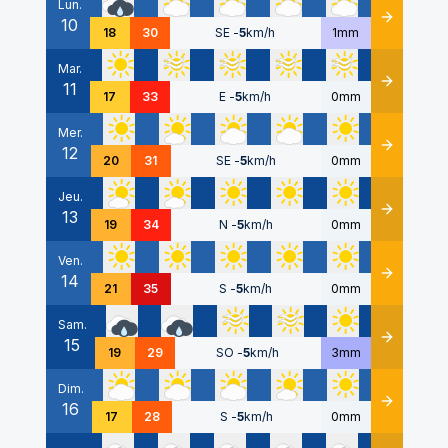
Lun.
10
Détails
18
30
SE
-
5
km/h
1mm
Mar.
11
Détails
17
33
E
-
5
km/h
0mm
Mer.
12
Détails
20
31
SE
-
5
km/h
0mm
Jeu.
13
Détails
19
34
N
-
5
km/h
0mm
Ven.
14
Détails
21
35
S
-
5
km/h
0mm
Sam.
15
Détails
19
29
SO
-
5
km/h
3mm
Dim.
16
Détails
17
28
S
-
5
km/h
0mm