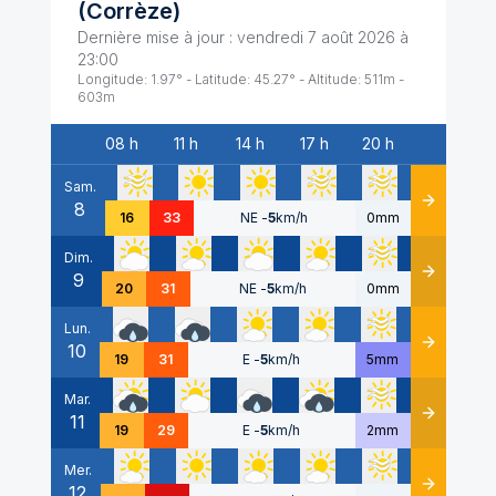
(
Corrèze
)
Dernière mise à jour :
vendredi 7 août 2026 à
23:00
Longitude:
1.97
° - Latitude:
45.27
° - Altitude:
511
m -
603
m
08 h
11 h
14 h
17 h
20 h
Date
Sam.
8
Détails
16
33
NE
-
5
km/h
0mm
Dim.
9
Détails
20
31
NE
-
5
km/h
0mm
Lun.
10
Détails
19
31
E
-
5
km/h
5mm
Mar.
11
Détails
19
29
E
-
5
km/h
2mm
Mer.
12
Détails