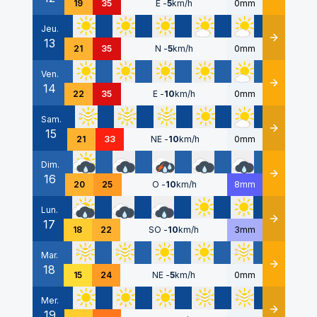
19
35
E
-
5
km/h
0mm
Jeu.
13
Détails
21
35
N
-
5
km/h
0mm
Ven.
14
Détails
22
35
E
-
10
km/h
0mm
Sam.
15
Détails
21
33
NE
-
10
km/h
0mm
Dim.
16
Détails
20
25
O
-
10
km/h
8mm
Lun.
17
Détails
18
22
SO
-
10
km/h
3mm
Mar.
18
Détails
15
24
NE
-
5
km/h
0mm
Mer.
19
Détails