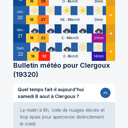
16
26
O
-
5
km/h
0mm
Jeu.
20
Détails
18
27
NE
-
10
km/h
0mm
Ven.
21
Détails
18
22
E
-
10
km/h
21mm
Sam.
22
Détails
16
32
E
-
5
km/h
14mm
Bulletin météo pour
Clergoux
(
19320
)
Quel temps fait-il aujourd'hui
samedi 8 aout à Clergoux ?
Le matin à 8h, voile de nuages élevés et
trop épais pour apercevoir distinctement
le soleil.