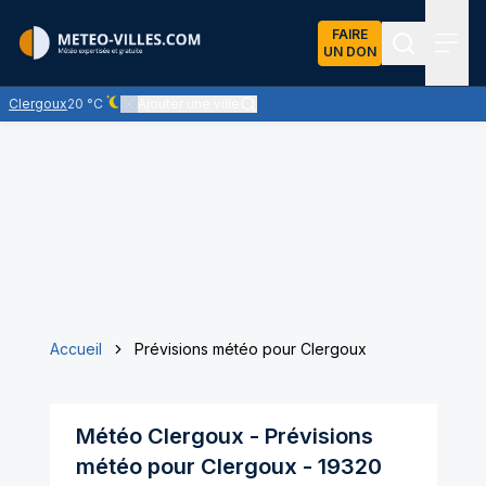
FAIRE
UN DON
Recherch
Menu
Clergoux
20 °C
Ajouter une ville
Ciel dégagé - quasiment pas de nuages
Accueil
Prévisions météo pour Clergoux
Météo
Clergoux
- Prévisions
météo pour
Clergoux
-
19320