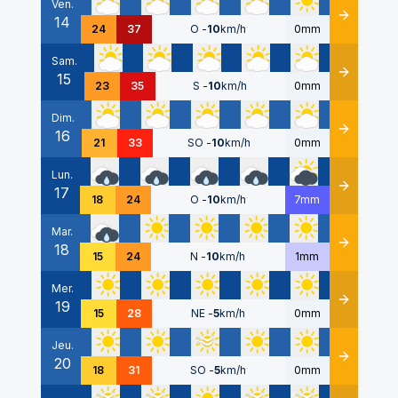
Ven.
14
Détails
24
37
O
-
10
km/h
0mm
Sam.
15
Détails
23
35
S
-
10
km/h
0mm
Dim.
16
Détails
21
33
SO
-
10
km/h
0mm
Lun.
17
Détails
18
24
O
-
10
km/h
7mm
Mar.
18
Détails
15
24
N
-
10
km/h
1mm
Mer.
19
Détails
15
28
NE
-
5
km/h
0mm
Jeu.
20
Détails
18
31
SO
-
5
km/h
0mm