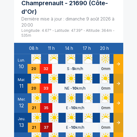
Champrenault
-
21690
(
Côte-
d'Or
)
Dernière mise à jour :
dimanche 9 août 2026 à
20:00
Longitude:
4.67
° - Latitude:
47.39
° - Altitude:
364
m -
535
m
08 h
11 h
14 h
17 h
20 h
Date
Lun.
10
Détails
20
32
S
-
5
km/h
0mm
Mar.
11
Détails
20
33
NE
-
10
km/h
0mm
Mer.
12
Détails
21
35
E
-
10
km/h
0mm
Jeu.
13
Détails
21
37
E
-
10
km/h
0mm