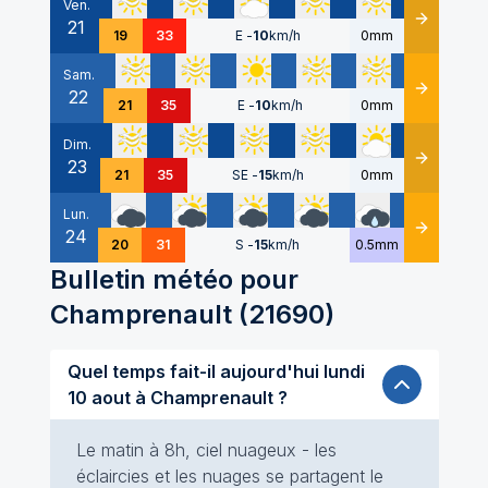
Ven.
21
Détails
19
33
E
-
10
km/h
0mm
Sam.
22
Détails
21
35
E
-
10
km/h
0mm
Dim.
23
Détails
21
35
SE
-
15
km/h
0mm
Lun.
24
Détails
20
31
S
-
15
km/h
0.5mm
Bulletin météo pour
Champrenault
(
21690
)
Quel temps fait-il aujourd'hui lundi
10 aout à Champrenault ?
Le matin à 8h, ciel nuageux - les
éclaircies et les nuages se partagent le