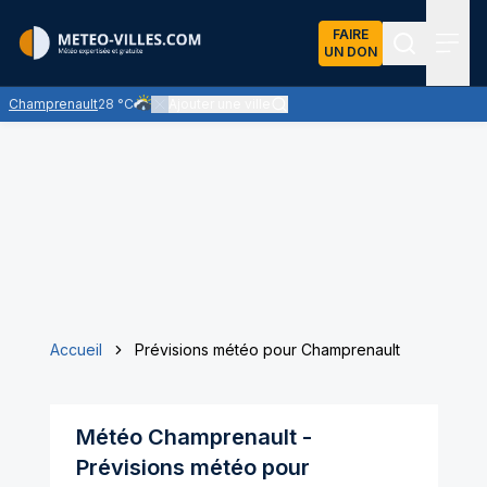
FAIRE
UN DON
Recherch
Menu
Champrenault
28 °C
Ajouter une ville
Risque de quelques averses de pluie, faibles à modér
Accueil
Prévisions météo pour Champrenault
Météo
Champrenault
-
Prévisions météo pour