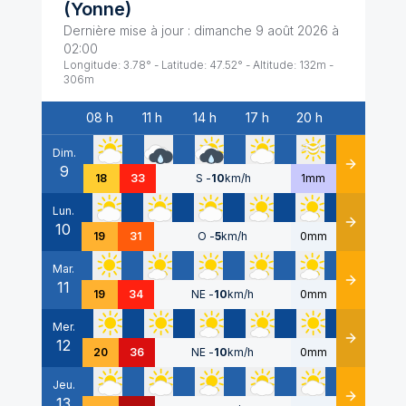
(
Yonne
)
Dernière mise à jour :
dimanche 9 août 2026 à
02:00
Longitude:
3.78
° - Latitude:
47.52
° - Altitude:
132
m -
306
m
08 h
11 h
14 h
17 h
20 h
Date
Dim.
9
Détails
18
33
S
-
10
km/h
1mm
Lun.
10
Détails
19
31
O
-
5
km/h
0mm
Mar.
11
Détails
19
34
NE
-
10
km/h
0mm
Mer.
12
Détails
20
36
NE
-
10
km/h
0mm
Jeu.
13
Détails