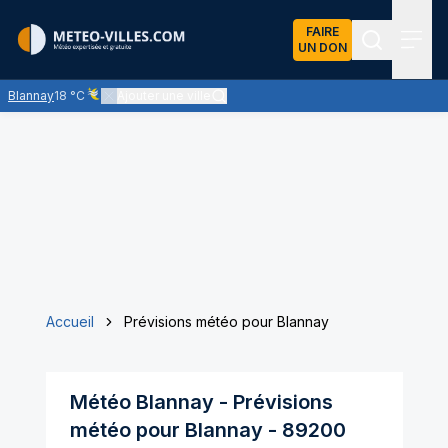
FAIRE
UN DON
Recherch
Menu
Blannay
18 °C
Ajouter une ville
Ciel voilé par des nuages d'altitude, ternissant plus ou moins l'
Accueil
Prévisions météo pour Blannay
Météo
Blannay
- Prévisions
météo pour
Blannay
-
89200