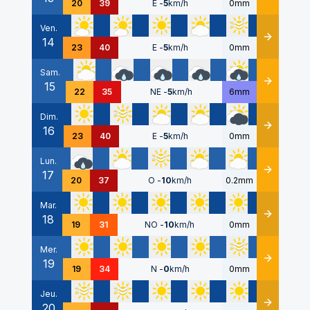
20
39
E
-
5
km/h
0mm
Ven.
14
Détails
23
40
E
-
5
km/h
0mm
Sam.
15
Détails
22
35
NE
-
5
km/h
6mm
Dim.
16
Détails
23
40
E
-
5
km/h
0mm
Lun.
17
Détails
20
37
O
-
10
km/h
0.2mm
Mar.
18
Détails
19
31
NO
-
10
km/h
0mm
Mer.
19
Détails
19
34
N
-
0
km/h
0mm
Jeu.
20
Détails