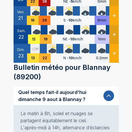
22
38
NE
-
5
km/h
0mm
Ven.
21
Détails
16
26
S
-
10
km/h
6mm
Sam.
22
Détails
12
19
NE
-
10
km/h
1mm
Dim.
23
Détails
13
22
N
-
10
km/h
0.2mm
Bulletin météo pour
Blannay
(
89200
)
Quel temps fait-il aujourd'hui
dimanche 9 aout à Blannay ?
Le matin à 8h, soleil et nuages se
partagent équitablement le ciel.
L'après-midi à 14h, alternance d’éclaircies