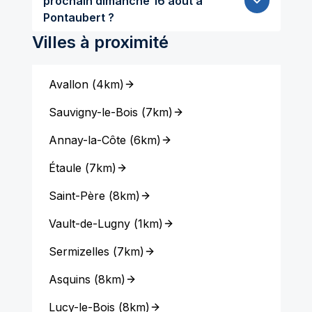
prochain dimanche 16 aout à
Pontaubert ?
Villes à proximité
Avallon
(
4km
)
Sauvigny-le-Bois
(
7km
)
Annay-la-Côte
(
6km
)
Étaule
(
7km
)
Saint-Père
(
8km
)
Vault-de-Lugny
(
1km
)
Sermizelles
(
7km
)
Asquins
(
8km
)
Lucy-le-Bois
(
8km
)