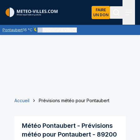
FAIRE
UN DON
Recherch
Menu
Pontaubert
16 °C
Ajouter une ville
Ciel dégagé - quasiment pas de nuages
Accueil
Prévisions météo pour Pontaubert
Météo
Pontaubert
- Prévisions
météo pour
Pontaubert
-
89200