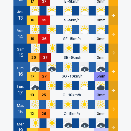
17
37
E
-
5
km/h
0mm
Jeu.
13
Détails
18
35
S
-
5
km/h
0mm
Ven.
14
Détails
19
36
SE
-
5
km/h
0mm
Sam.
15
Détails
20
37
SE
-
5
km/h
0mm
Dim.
16
Détails
17
27
SO
-
10
km/h
5mm
Lun.
17
Détails
13
25
O
-
10
km/h
3mm
Mar.
18
Détails
12
26
O
-
5
km/h
0mm
Mer.
19
Détails