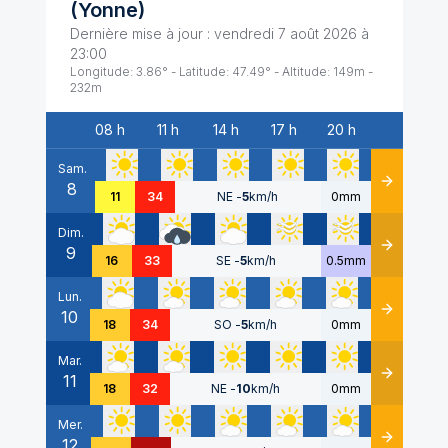
(
Yonne
)
Dernière mise à jour :
vendredi 7 août 2026 à
23:00
Longitude:
3.86
° - Latitude:
47.49
° - Altitude:
149
m -
232
m
08 h
11 h
14 h
17 h
20 h
Date
Sam.
8
Détails
11
34
NE
-
5
km/h
0mm
Dim.
9
Détails
16
33
SE
-
5
km/h
0.5mm
Lun.
10
Détails
18
34
SO
-
5
km/h
0mm
Mar.
11
Détails
18
32
NE
-
10
km/h
0mm
Mer.
12
Détails