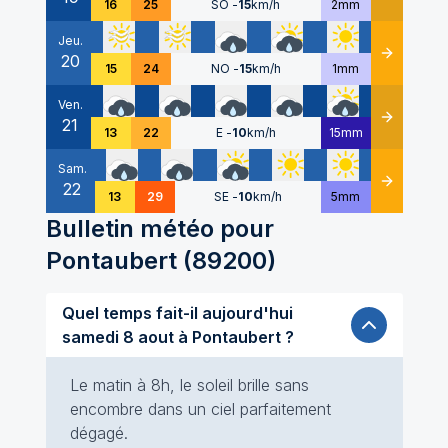
16
25
SO
-
15
km/h
2mm
Jeu.
20
Détails
15
24
NO
-
15
km/h
1mm
Ven.
21
Détails
13
22
E
-
10
km/h
15mm
Sam.
22
Détails
13
29
SE
-
10
km/h
5mm
Bulletin météo pour
Pontaubert
(
89200
)
Quel temps fait-il aujourd'hui
samedi 8 aout à Pontaubert ?
Le matin à 8h, le soleil brille sans
encombre dans un ciel parfaitement
dégagé.