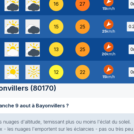
16
27
0
15
km/h
NE
-
15
25
0.
25
km/h
NE
-
13
25
0
20
km/h
NE
-
12
22
0
15
km/h
NE
-
nvillers
(
80170
)
Quel temps fait-il aujourd'hui dimanche 9 aout à Bayonvillers ?
s nuages d'altitude, ternissant plus ou moins l'éclat du soleil.
x - les nuages l'emportent sur les éclaircies - pas ou très peu 