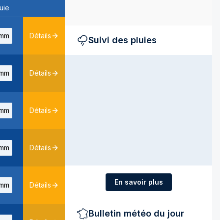
uie
mm
Détails
Suivi des pluies
mm
Détails
mm
Détails
mm
Détails
En savoir plus
mm
Détails
Bulletin météo du jour