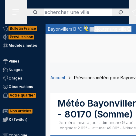
Rechercher
Menu secondaire
Bulletin France
Bayonvillers
13 °C
Ajouter une ville
Ciel voilé par des nuages d'
Prévi. saison
Modèles météo
Pluies
Nuages
Accueil
Prévisions météo pour Bayonvi
Orages
Observations
Votre quartier
Météo
Bayonville
Nos articles
-
80170
(
Somme
)
X (Twitter)
Dernière mise à jour :
dimanche 9 août
Longitude:
2.62
° - Latitude:
49.86
° - Altitude
Chronique