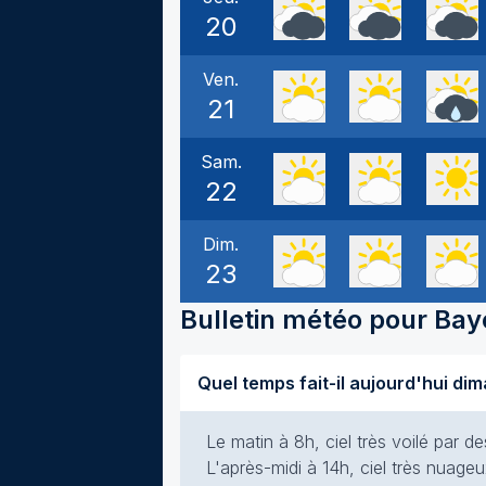
20
Ven.
21
Sam.
22
Dim.
23
Bulletin météo pour
Bayo
Le matin à 8h, ciel très voilé par de
L'après-midi à 14h, ciel très nuageu