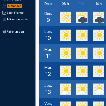
Date
08 h
11 h
14 h
Almanach
Bilan France
Dim.
9
Aléas par mois
Lun.
Faire un don
10
Mar.
11
Mer.
12
Jeu.
13
Ven.