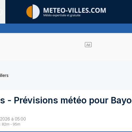
Sites expertis&eacute;s
altitude, ternissant plus ou moins l'éclat du soleil
llers
rs
- Prévisions météo pour
Bayo
 2026 à 05:00
:
82
m -
95
m