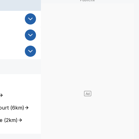
ourt
(
6km
)
e
(
2km
)