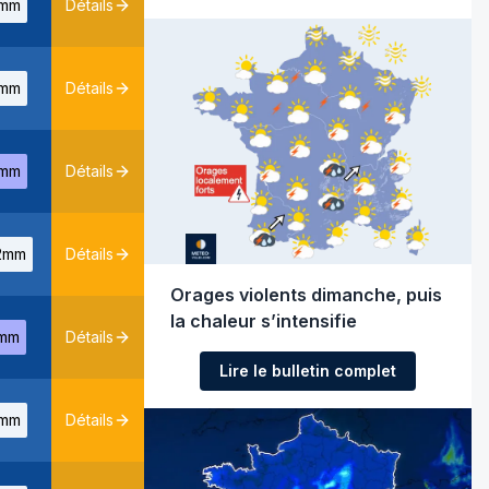
mm
Détails
mm
Détails
mm
Détails
2mm
Détails
Orages violents dimanche, puis
la chaleur s’intensifie
mm
Détails
Lire le bulletin complet
mm
Détails