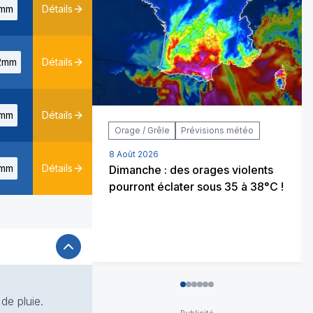
mm
Détails
2mm
Détails
mm
Détails
Orage / Grêle
Prévisions météo
8 Août 2026
mm
Détails
Dimanche : des orages violents
pourront éclater sous 35 à 38°C !
0
1
2
3
4
5
de pluie.