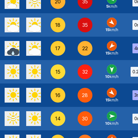
20
35
0
5
km/h
E
-
18
35
0
15
km/h
NO
-
17
22
4
15
km/h
NE
-
15
32
0.
10
km/h
N
-
16
28
3
15
km/h
NO
-
14
30
0
10
km/h
O
-