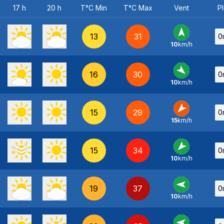
17 h
20 h
T°C Min
T°C Max
Vent
Pl
13
31
0
10
km/h
S
-
16
30
0
10
km/h
NO
-
15
29
0
15
km/h
NE
-
15
34
0
10
km/h
NE
-
19
37
0
10
km/h
E
-