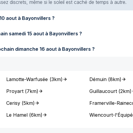
ssez discrets, même si le soleil est caché de temps à autre.
fera-t-il demain lundi 10 aout à Bayonvillers ?
Quel temps fera-t-il samedi prochain samedi 15 aout à Bayonvillers ?
Quel temps fera-t-il dimanche prochain dimanche 16 aout à Bayonvillers ?
Lamotte-Warfusée
(
3km
)
Démuin
(
8km
)
Proyart
(
7km
)
Guillaucourt
(
2km
)
Cerisy
(
5km
)
Framerville-Rainec
Le Hamel
(
6km
)
Wiencourt-l'Équipé